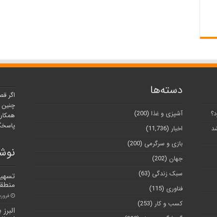
دسته‌ها
اگر قص
چنین ر
د؟
آشپزی و غذا
(200)
همکارا
پاسخگو
شد
اخبار
(11,736)
بازی و سرگرمی
(200)
نوشت
جهان
(202)
سبک زندگی
(63)
تسهیل
منطقه 
فناوری
(115)
فروردین ۷
کسب و کار
(253)