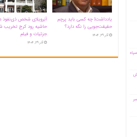
یادداشت| ‌چه کسی باید پرچم
اَبَر‌ویلای شخص ذی‌نفوذ د
حقیقت‌جویی را نگه دارد؟
حاشیه‌ رود کرج تخریب ش
جزئیات و فیلم
آذر ۲۹, ۱۴۰۴
آذر ۲۹, ۱۴۰۴
سپاه
قش
سر