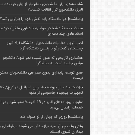
شاخصه‌های بارز دانشجوی تمام‌عیار از زبان فرمانده سپ
البرز/ دانشجوی تراز انقلاب کیست؟
یادداشت| چرا دانشگاه باید نقش خود را بازآرایی کند؟
مصائب دستگاه قضا در مواجهه با دعاوی ملکی/ دردسر
اسناد عادی چند‌ دهه‌ای!
اصلی‌ترین مطالبات دانشجویان دانشگاه آزاد البرز
چیست؟/ گفت‌وگو با رئیس دانشگاه آز‌اد
هشداری تاریخی که هنوز شنیده نمی‌شود/ دانشجو
مؤذن جامعه است نه تماشاگر!
هیچ توسعه پایداری بدون همراهی دانشجویان ممکن
نیست
جزئیات جدید از پرونده جاسوس اسرائیل در کرج/‌ ک
تجهیزات پیچیده جاسوسی از متهم
عناوین روزنامه‌های البرز در ‌18 آذرماه/صدرنشینی د
خدمات زایمان بی‌درد
یادداشت| روزی که جهان از نو متولد شد
وقتی وقف چراغ امید نیازمندان می شود/ موقوفه ای پ
بیماران کلیوی ایستاد