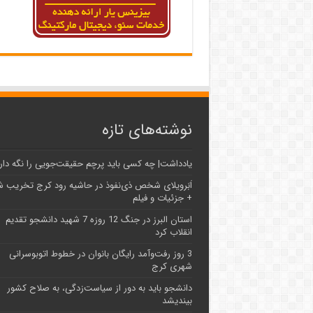
نوشته‌های تازه
یادداشت| ‌چه کسی باید پرچم حقیقت‌جویی را نگه دار
اَبَر‌ویلای شخص ذی‌نفوذ در حاشیه‌ رود کرج تخریب 
+ جزئیات و فیلم
استان البرز در جنگ 12 روزه 7 شهید دانشجو تقدیم
انقلاب کرد
3 روز رفت‌وآمد رایگان بانوان در خطوط اتوبوسرانی
شهری کرج
دانشجو باید به دور از سیاست‌زدگی، به صلاح کشور
بیندیشد