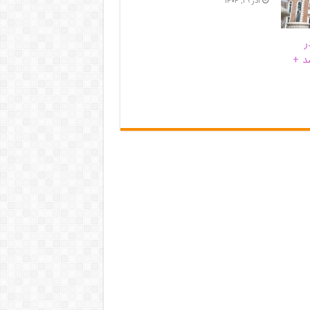
آذر ۲۹, ۱۴۰۴
ر
د +