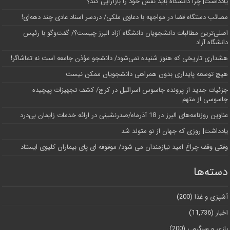
یادداشت| چرا دانشگاه باید نقش خود را بازآرایی کند؟
مصائب دستگاه قضا در مواجهه با دعاوی ملکی/ دردسر اسناد عادی چند‌ دهه‌ای!
اصلی‌ترین مطالبات دانشجویان دانشگاه آزاد البرز چیست؟/ گفت‌وگو با رئیس
دانشگاه آز‌اد
هشداری تاریخی که هنوز شنیده نمی‌شود/ دانشجو مؤذن جامعه است نه تماشاگر!
هیچ توسعه پایداری بدون همراهی دانشجویان ممکن نیست
جزئیات جدید از پرونده جاسوس اسرائیل در کرج/‌ کشف تجهیزات پیچیده
جاسوسی از متهم
عناوین روزنامه‌های البرز در ‌18 آذرماه/صدرنشینی در ارائه خدمات زایمان بی‌درد
یادداشت| روزی که جهان از نو متولد شد
وقتی وقف چراغ امید نیازمندان می شود/ موقوفه ای پای بیماران کلیوی ایستاد
دسته‌ها
آشپزی و غذا
(200)
اخبار
(11,736)
بازی و سرگرمی
(200)