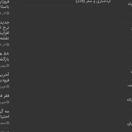
گردشگری و سفر
(228)
فروزا
اه
باستا
آذر ۱۷, ۱۴۰۱
نرخ ا
افزای
نقشه 
آذر ۹, ۱۴۰۰
۵۸ 
بازگ
بهمن ۵, ۰۰
فرودی
شف
فروردین ۱
فقر ف
ر ارائه
فروردین ۹
مه گرف
احتیا
ای
اسفند ۱۸, 