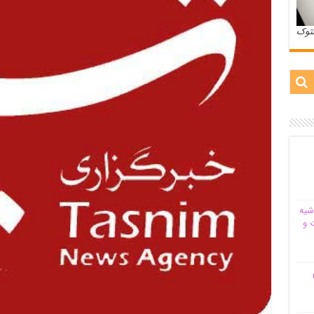
ستوک
شیه‌
 و
م