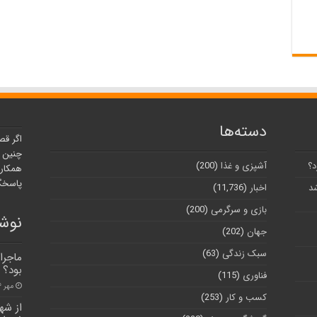
دسته‌ها
اگر قص
چنین ر
د؟
آشپزی و غذا
(200)
همکارا
پاسخگو
شد
اخبار
(11,736)
بازی و سرگرمی
(200)
نوشت
جهان
(202)
سبک زندگی
(63)
ماجرا
بود؟
فناوری
(115)
مهر ۲۶, ۱۴۰۱
کسب و کار
(253)
از شه