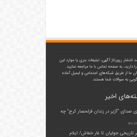
د انتشار رپورتاژ آگهی، تبلیغات بنری یا موارد این
ا دارید، به صفحه تماس با ما مراجعه نمایید.
ن ما از طریق شبکه‌های اجتماعی و ایمیل آماده
یی به سوالات شما هستند.
ه‌های اخیر
ی صدای “آژیر در زندان قزلحصار کرج” چه
ر تاریخی جولیان تا غار خفاش/ ایلام