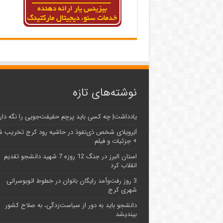
نوشته‌های تازه
یادداشت| ‌چه کسی باید پرچم حقیقت‌جویی را نگه دار
اَبَر‌ویلای شخص ذی‌نفوذ در حاشیه‌ رود کرج تخریب 
+ جزئیات و فیلم
استان البرز در جنگ 12 روزه 7 شهید دانشجو تقدیم
انقلاب کرد
3 روز رفت‌وآمد رایگان بانوان در خطوط اتوبوسرانی
شهری کرج
دانشجو باید به دور از سیاست‌زدگی، به صلاح کشور
بیندیشد