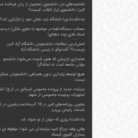
شاخصه‌های بارز دانشجوی تمام‌عیار از زبان فرمانده سپ
البرز/ دانشجوی تراز انقلاب کیست؟
یادداشت| چرا دانشگاه باید نقش خود را بازآرایی کند؟
مصائب دستگاه قضا در مواجهه با دعاوی ملکی/ دردسر
اسناد عادی چند‌ دهه‌ای!
اصلی‌ترین مطالبات دانشجویان دانشگاه آزاد البرز
چیست؟/ گفت‌وگو با رئیس دانشگاه آز‌اد
هشداری تاریخی که هنوز شنیده نمی‌شود/ دانشجو
مؤذن جامعه است نه تماشاگر!
هیچ توسعه پایداری بدون همراهی دانشجویان ممکن
نیست
جزئیات جدید از پرونده جاسوس اسرائیل در کرج/‌ ک
تجهیزات پیچیده جاسوسی از متهم
عناوین روزنامه‌های البرز در ‌18 آذرماه/صدرنشینی د
خدمات زایمان بی‌درد
یادداشت| روزی که جهان از نو متولد شد
وقتی وقف چراغ امید نیازمندان می شود/ موقوفه ای پ
بیماران کلیوی ایستاد