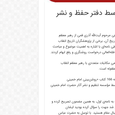
سط دفتر حفظ و نشر
ی مرحوم آیت‌الله آذری قمی از رهبر معظم
ریخ آن، برخی از پژوهشگران تاریخ انقلاب
ی نامه‌ای با اشاره به اهمیت موضوع و مباحث
ظله‌العالی درخواست روشنگری و رفع ابهام کردند.
می مکاتبات متعددی با رهبر معظم انقلاب
عظم‌له است.
نامه اول در 1375/3/12 برابر با 14 محرم 1417 نگارش شده که در صفحه 166 کتاب «روشن‌بینی امام خمینی
ً توسط مؤسسه تنظیم و نشر آثار حضرت امام خمینی
ذری قمی در نامه‌ی دیگری در تاریخ 1376/2/1 با اشاره به نامه‌ی اول، به همین مضمون تصریح کرده و
 شد جهت را سؤال کرده بودید ایشان
نبال مقام هستید. با توسل به حضرت عباس