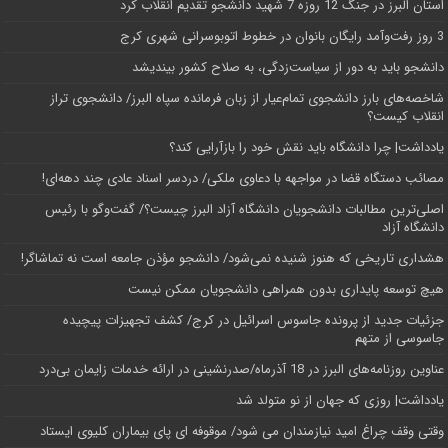
استان البرز در جنگ 12 روزه 7 شهید دانشجو تقدیم انقلاب کرد
3 روز رفت‌وآمد رایگان بانوان در خطوط اتوبوسرانی شهری کرج
دانشجو باید به دور از سیاست‌زدگی، به صلاح کشور بیندیشد
شاخصه‌های بارز دانشجوی تمام‌عیار از زبان فرمانده سپاه البرز/ دانشجوی تراز
انقلاب کیست؟
یادداشت| چرا دانشگاه باید نقش خود را بازآرایی کند؟
مصائب دستگاه قضا در مواجهه با دعاوی ملکی/ دردسر اسناد عادی چند‌ دهه‌ای!
اصلی‌ترین مطالبات دانشجویان دانشگاه آزاد البرز چیست؟/ گفت‌وگو با رئیس
دانشگاه آز‌اد
هشداری تاریخی که هنوز شنیده نمی‌شود/ دانشجو مؤذن جامعه است نه تماشاگر!
هیچ توسعه پایداری بدون همراهی دانشجویان ممکن نیست
جزئیات جدید از پرونده جاسوس اسرائیل در کرج/‌ کشف تجهیزات پیچیده
جاسوسی از متهم
عناوین روزنامه‌های البرز در ‌18 آذرماه/صدرنشینی در ارائه خدمات زایمان بی‌درد
یادداشت| روزی که جهان از نو متولد شد
وقتی وقف چراغ امید نیازمندان می شود/ موقوفه ای پای بیماران کلیوی ایستاد