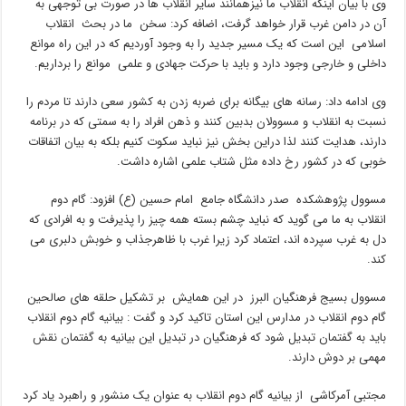
وی با بیان اینکه انقلاب ما نیزهمانند سایر انقلاب ها در صورت بی توجهی به
آن در دامن غرب قرار خواهد گرفت، اضافه کرد: سخن ما در بحث انقلاب
اسلامی این است که یک مسیر جدید را به وجود آوردیم که در این راه موانع
داخلی و خارجی وجود دارد و باید با حرکت جهادی و علمی موانع را برداریم.
وی ادامه داد: رسانه های بیگانه برای ضربه زدن به کشور سعی دارند تا مردم را
نسبت به انقلاب و مسوولان بدبین کنند و ذهن افراد را به سمتی که در برنامه
دارند، هدایت کنند لذا دراین بخش نیز نباید سکوت کنیم بلکه به بیان اتفاقات
خوبی که در کشور رخ داده مثل شتاب علمی اشاره داشت.
مسوول پژوهشکده صدر دانشگاه جامع امام حسین (ع) افزود: گام دوم
انقلاب به ما می گوید که نباید چشم بسته همه چیز را پذیرفت و به افرادی که
دل به غرب سپرده اند، اعتماد کرد زیرا غرب با ظاهرجذاب و خوبش دلبری می
کند.
مسوول بسیج فرهنگیان البرز در این همایش بر تشکیل حلقه های صالحین
گام دوم انقلاب در مدارس این استان تاکید کرد و گفت : بیانیه گام دوم انقلاب
باید به گفتمان تبدیل شود که فرهنگیان در تبدیل این بیانیه به گفتمان نقش‌
مهمی بر دوش دارند.
مجتبی آمرکاشی از بیانیه گام دوم انقلاب به عنوان یک منشور و راهبرد یاد کرد