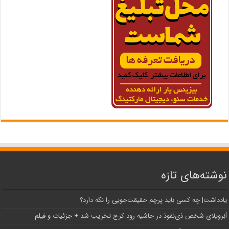
نوشته‌های تازه
یادداشت| ‌چه کسی باید پرچم حقیقت‌جویی را نگه دارد؟
اَبَر‌ویلای شخص ذی‌نفوذ در حاشیه‌ رود کرج تخریب شد + جزئیات و فیلم