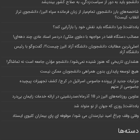
دانشجو باید به دور از سیاست‌زدگی، به صلاح کشور بیندیشد
شاخصه‌های بارز دانشجوی تمام‌عیار از زبان فرمانده سپاه البرز/ دانشجوی تراز
انقلاب کیست؟
یادداشت| چرا دانشگاه باید نقش خود را بازآرایی کند؟
مصائب دستگاه قضا در مواجهه با دعاوی ملکی/ دردسر اسناد عادی چند‌ دهه‌ای!
اصلی‌ترین مطالبات دانشجویان دانشگاه آزاد البرز چیست؟/ گفت‌وگو با رئیس
دانشگاه آز‌اد
هشداری تاریخی که هنوز شنیده نمی‌شود/ دانشجو مؤذن جامعه است نه تماشاگر!
هیچ توسعه پایداری بدون همراهی دانشجویان ممکن نیست
جزئیات جدید از پرونده جاسوس اسرائیل در کرج/‌ کشف تجهیزات پیچیده
جاسوسی از متهم
عناوین روزنامه‌های البرز در ‌18 آذرماه/صدرنشینی در ارائه خدمات زایمان بی‌درد
یادداشت| روزی که جهان از نو متولد شد
وقتی وقف چراغ امید نیازمندان می شود/ موقوفه ای پای بیماران کلیوی ایستاد
دسته‌ها