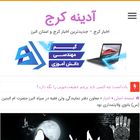
آدینه کرج
اخبار کرج – جدیدترین اخبار کرج و استان البرز
یادداشت| ‌چه کسی باید پرچم حقیقت‌جویی را نگه دارد؟
صفحه اصلی
»
اخبار
»
معاون دفتر نمایندگی ولی فقیه در سپاه البرز:حضرت ام البنین
(س) بانوی ولایتمداری بود