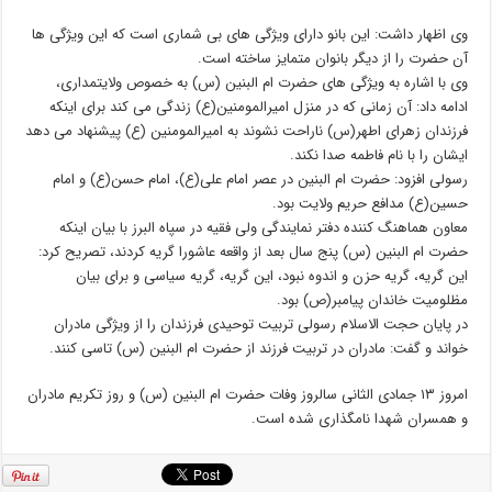
وی اظهار داشت: این بانو دارای ویژگی های بی شماری است که این ویژگی ها
آن حضرت را از دیگر بانوان متمایز ساخته است.
وی با اشاره به ویژگی های حضرت ام البنین (س) به خصوص ولایتمداری،
ادامه داد: آن زمانی که در منزل امیرالمومنین(ع) زندگی می کند برای اینکه
فرزندان زهرای اطهر(س) ناراحت نشوند به امیرالمومنین (ع) پیشنهاد می دهد
ایشان را با نام فاطمه صدا نکند.
رسولی افزود: حضرت ام البنین در عصر امام علی(ع)، امام حسن(ع) و امام
حسین(ع) مدافع حریم ولایت بود.
معاون هماهنگ کننده دفتر نمایندگی ولی فقیه در سپاه البرز با بیان اینکه
حضرت ام البنین (س) پنج سال بعد از واقعه عاشورا گریه کردند، تصریح کرد:
این گریه، گریه حزن و اندوه نبود، این گریه، گریه سیاسی و برای بیان
مظلومیت خاندان پیامبر(ص) بود.
در پایان حجت الاسلام رسولی تربیت توحیدی فرزندان را از ویژگی مادران
خواند و گفت: مادران در تربیت فرزند از حضرت ام البنین (س) تاسی کنند.
امروز ۱۳ جمادی الثانی سالروز وفات حضرت ام البنین (س) و روز تکریم مادران
و همسران شهدا نامگذاری شده است.