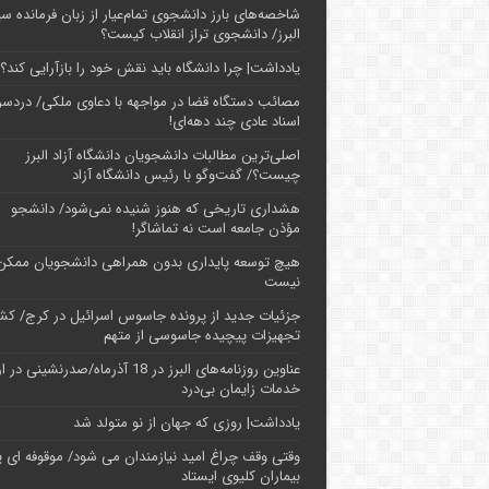
شاخصه‌های بارز دانشجوی تمام‌عیار از زبان فرمانده سپ
البرز/ دانشجوی تراز انقلاب کیست؟
یادداشت| چرا دانشگاه باید نقش خود را بازآرایی کند؟
مصائب دستگاه قضا در مواجهه با دعاوی ملکی/ دردسر
اسناد عادی چند‌ دهه‌ای!
اصلی‌ترین مطالبات دانشجویان دانشگاه آزاد البرز
چیست؟/ گفت‌وگو با رئیس دانشگاه آز‌اد
هشداری تاریخی که هنوز شنیده نمی‌شود/ دانشجو
مؤذن جامعه است نه تماشاگر!
هیچ توسعه پایداری بدون همراهی دانشجویان ممکن
نیست
جزئیات جدید از پرونده جاسوس اسرائیل در کرج/‌ ک
تجهیزات پیچیده جاسوسی از متهم
عناوین روزنامه‌های البرز در ‌18 آذرماه/صدرنشینی د
خدمات زایمان بی‌درد
یادداشت| روزی که جهان از نو متولد شد
وقتی وقف چراغ امید نیازمندان می شود/ موقوفه ای پ
بیماران کلیوی ایستاد