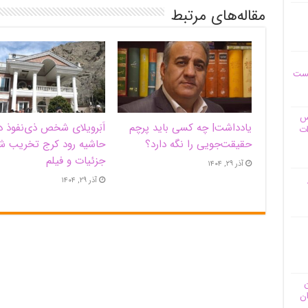
مقاله‌های مرتبط
یست
وس
یادداشت| ‌چه کسی باید پرچم
اَبَر‌ویلای شخص ذی‌نفوذ د
ات
حقیقت‌جویی را نگه دارد؟
حاشیه‌ رود کرج تخریب ش
جزئیات و فیلم
آذر ۲۹, ۱۴۰۴
آذر ۲۹, ۱۴۰۴
ن
ان