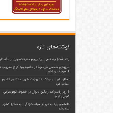
نوشته‌های تازه
یادداشت| ‌چه کسی باید پرچم حقیقت‌جویی را نگه دار
اَبَر‌ویلای شخص ذی‌نفوذ در حاشیه‌ رود کرج تخریب 
+ جزئیات و فیلم
استان البرز در جنگ 12 روزه 7 شهید دانشجو تقدیم
انقلاب کرد
3 روز رفت‌وآمد رایگان بانوان در خطوط اتوبوسرانی
شهری کرج
دانشجو باید به دور از سیاست‌زدگی، به صلاح کشور
بیندیشد