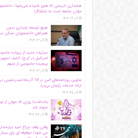
هشداری تاریخی که هنوز شنیده نمی‌شود/ دانشجو
مؤذن جامعه است نه تماشاگر!
آذر ۲۶, ۱۴۰۴
هیچ توسعه پایداری بدون
همراهی دانشجویان ممکن ن
آذر ۲۶, ۱۴۰۴
جزئیات جدید از پرونده جاس
اسرائیل در کرج/‌ کشف تجهیز
پیچیده جاسوسی از متهم
آذر ۲۶, ۱۴۰۴
عناوین روزنامه‌های البرز در ‌18 آذرماه/صدرنشینی در
ارائه خدمات زایمان بی‌درد
آذر ۲۵, ۱۴۰۴
یادداشت| روزی که جهان از نو
متولد شد
آذر ۲۵, ۱۴۰۴
وقتی وقف چراغ امید نیازمندا
می شود/ موقوفه ای پای بیمار