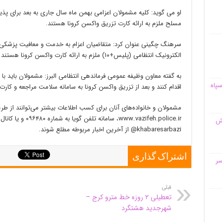
او می گوید: کلیه مشمولان اعزامی بهمن ماه سال جاری به بعد برای پذ
مسلح ملزم به ارائه کارت تزریق واکسن کرونا هستند.
سرهنگ چگینی عنوان کرد: متقاضیان اعزام به خدمت و معافیت پزشکی 
الکترونیک انتظامی (پلیس+۱۰) ملزم به ارائه کارت واکسن کرونا هستند.
به گفته معاون وظیفه عمومی فرماندهی انتظامی البرز: مشمولان باید با
سپاه
اقدام کنند و بعد از تزریق واکسن کرونا به سامانه سلامت مراجعه و کارت 
مشمولان و خانواده‌های آنان برای کسب اطلاعات بیشتر می‌توانند از طری
ww.vazifeh.police.ir
قش
khabaresarbazi@ از آخرین اخبار مربوطه مطلع شوند.
اشتراک گذاری
سر
قبلی
تعطیلی ۲ روزه خط مترو کرج –
شهرجدید هشتگرد