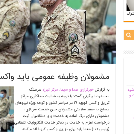
ستوک
مشمولان وظیفه عمومی باید واکسن
به گزارش
خبرگزاری صدا و سیما، مرکز البرز؛
سرهنگ
شیه‌
 و
محمدرضا چگینی گفت: با توجه به فعالیت حداکثری مراکز
تزریق واکسن کووید ۱۹ در سراسر کشور و توجه ویژه نیرو‌های
مسلح به حفظ سلامتی مشمولان حین خدمت سربازی،
مشمولان دارای برگ آماده به خدمت و یا متقاضیان ثبت
م
درخواست اعزام به خدمت در دفاتر خدمات الکترونیک انتظامی
(پلیس+۱۰) حتما باید برای تزریق واکسن کرونا اقدام کنند.