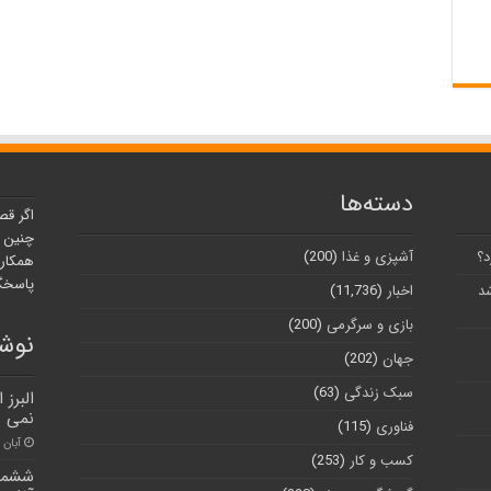
دسته‌ها
اگر قص
چنین ر
د؟
آشپزی و غذا
(200)
همکارا
پاسخگو
شد
اخبار
(11,736)
بازی و سرگرمی
(200)
نوشت
جهان
(202)
سبک زندگی
(63)
البرز
نمی ب
فناوری
(115)
آبان ۳۰, ۱۴۰۰
کسب و کار
(253)
ششمین