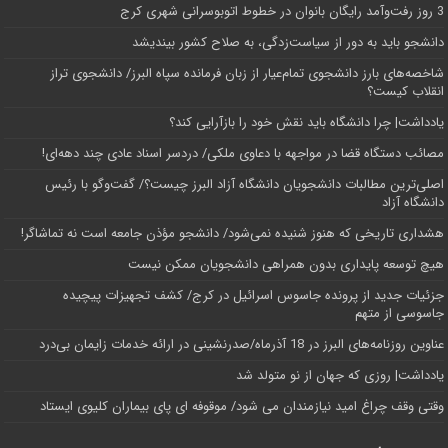
3 روز رفت‌وآمد رایگان بانوان در خطوط اتوبوسرانی شهری کرج
دانشجو باید به دور از سیاست‌زدگی، به صلاح کشور بیندیشد
شاخصه‌های بارز دانشجوی تمام‌عیار از زبان فرمانده سپاه البرز/ دانشجوی تراز
انقلاب کیست؟
یادداشت| چرا دانشگاه باید نقش خود را بازآرایی کند؟
مصائب دستگاه قضا در مواجهه با دعاوی ملکی/ دردسر اسناد عادی چند‌ دهه‌ای!
اصلی‌ترین مطالبات دانشجویان دانشگاه آزاد البرز چیست؟/ گفت‌وگو با رئیس
دانشگاه آز‌اد
هشداری تاریخی که هنوز شنیده نمی‌شود/ دانشجو مؤذن جامعه است نه تماشاگر!
هیچ توسعه پایداری بدون همراهی دانشجویان ممکن نیست
جزئیات جدید از پرونده جاسوس اسرائیل در کرج/‌ کشف تجهیزات پیچیده
جاسوسی از متهم
عناوین روزنامه‌های البرز در ‌18 آذرماه/صدرنشینی در ارائه خدمات زایمان بی‌درد
یادداشت| روزی که جهان از نو متولد شد
وقتی وقف چراغ امید نیازمندان می شود/ موقوفه ای پای بیماران کلیوی ایستاد