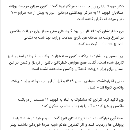
دکتر مهرداد بابایی روز جمعه به خبرنگار ایرنا گفت: اکنون میزان مراجعه روزانه
مبتلایان کووید ۱۹ به مراکز بهداشتی درمانی البرز به بیش از سه هزارو ۷۰۰
نفر رسیده که نگران کننده است.
وی خاطرنشان کرد: انتظار می رود گروه های سنی مجاز برای دریافت واکسن
در اسرع وقت در سامانه غربالگری سلامت وزارت بهداشت به نشانی
salamat.gov.ir ثبت نام کنند.
این مسوول با اشاره به اینکه تا کنون ۵۰۰ هزار دز واکسن کرونا در استان البرز
تزریق شده است، گفت: هیچ عوارض خطرناکی ناشی از تزریق واکسن در این
استان برای برای دریافت کنندگان واکسن مشاهده نشده است.
بابایی اظهارداشت: متولدین سال ۱۳۴۹ و قبل از آن می توانند برای دریافت
واکسن کرونا اقدام کنند.
وی تاکید کرد: افرادی که مشکوک به ابتلا به کووید ۱۹ هستند از دریافت
واکسن پرهیز کرده و آن را به زمان مناسب موکول کنند.
سخنگوی قرارگاه مقابله با کرونا استان البرز گفت : مردم باید در همه شرایط
پروتکل ها رارعایت کنند و اگر کمترین علائم شبیه سرما خوردگی داشتند بهتر