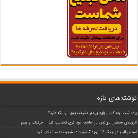
نوشته‌های تازه
یادداشت| ‌چه کسی باید پرچم حقیقت‌جویی را نگه دارد؟
اَبَر‌ویلای شخص ذی‌نفوذ در حاشیه‌ رود کرج تخریب شد + جزئیات و فیلم
استان البرز در جنگ 12 روزه 7 شهید دانشجو تقدیم انقلاب کرد