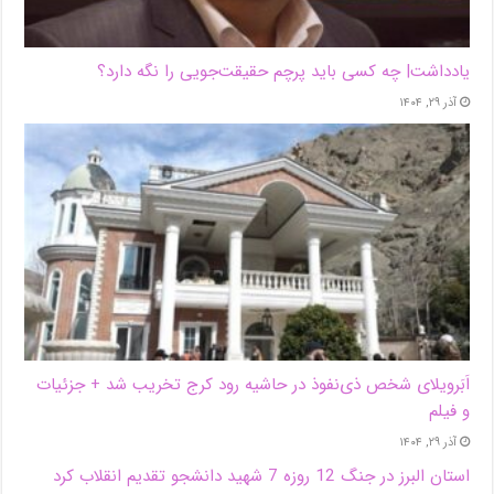
یادداشت| ‌چه کسی باید پرچم حقیقت‌جویی را نگه دارد؟
آذر ۲۹, ۱۴۰۴
اَبَر‌ویلای شخص ذی‌نفوذ در حاشیه‌ رود کرج تخریب شد + جزئیات
و فیلم
آذر ۲۹, ۱۴۰۴
استان البرز در جنگ 12 روزه 7 شهید دانشجو تقدیم انقلاب کرد