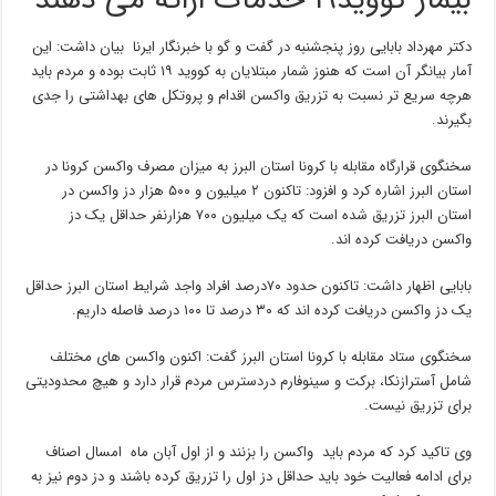
بیمار کووید۱۹ خدمات ارائه می دهند
دکتر مهرداد بابایی روز پنجشنبه در گفت و گو با خبرنگار ایرنا بیان داشت: این
آمار بیانگر آن است که هنوز شمار مبتلایان به کووید ۱۹ ثابت بوده و مردم باید
هرچه سریع تر نسبت به تزریق واکسن اقدام و پروتکل های بهداشتی را جدی
بگیرند.
سخنگوی قرارگاه مقابله با کرونا استان البرز به میزان مصرف واکسن کرونا در
استان البرز اشاره کرد و افزود: تاکنون ۲ میلیون و ۵۰۰ هزار دز واکسن در
استان البرز تزریق شده است که یک میلیون ۷۰۰ هزارنفر حداقل یک دز
واکسن دریافت کرده اند.
بابایی اظهار داشت: تاکنون حدود ۷۰درصد افراد واجد شرایط استان البرز حداقل
یک دز واکسن دریافت کرده اند که ۳۰ درصد تا ۱۰۰ درصد فاصله داریم.
سخنگوی ستاد مقابله با کرونا استان البرز گفت: اکنون واکسن های مختلف
شامل آسترازنکا، برکت و سینوفارم دردسترس مردم قرار دارد و هیچ محدودیتی
برای تزریق نیست.
وی تاکید کرد که مردم باید واکسن را بزنند و از اول آبان ماه امسال اصناف
برای ادامه فعالیت خود باید حداقل دز اول را تزریق کرده باشند و دز دوم نیز به