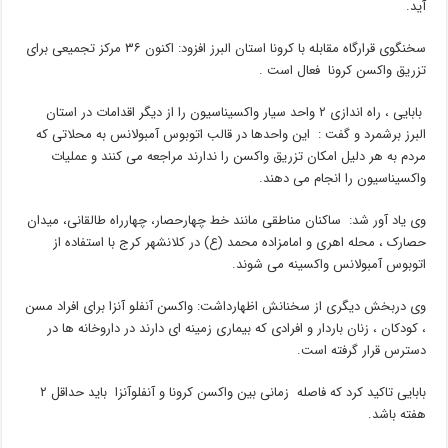
آید.
سخنگوی قرارگاه مقابله با کرونا استان البرز افزود: اکنون ۳۶ مرکز تجمیعی برای
تزریق واکسن کرونا فعال است .
بابایی ، راه اندازی ۲ واحد سیار واکسیناسیون را از دیگر اقدامات در استان
البرز برشمرد و گفت : این واحدها در قالب اتوبوس آمبولانس به محلاتی که
مردم به هر دلیل امکان تزریق واکسن را ندارند مراجعه می کنند و عملیات
واکسیناسیون را انجام می دهند.
وی یاد آور شد: ساکنان مناطقی مانند خط چهارحصار، چهارراه طالقانی، میدان
حصارک ، محله اهری و امامزاده محمد (ع) در کلانشهر کرج با استفاده از
اتوبوس آمبولانس واکسینه می شوند.
وی دربخش دیگری از سخنانش اظهارداشت: واکسن آنفلو آنزا برای افراد مسن
، کودکان ، زنان باردار و افرادی که بیماری زمینه ای دارند در داروخانه ها در
دسترس قرار گرفته است.
بابایی تاکید کرد که فاصله زمانی بین واکسن کرونا و آنفلوآنزا باید حداقل ۲
هفته باشد.