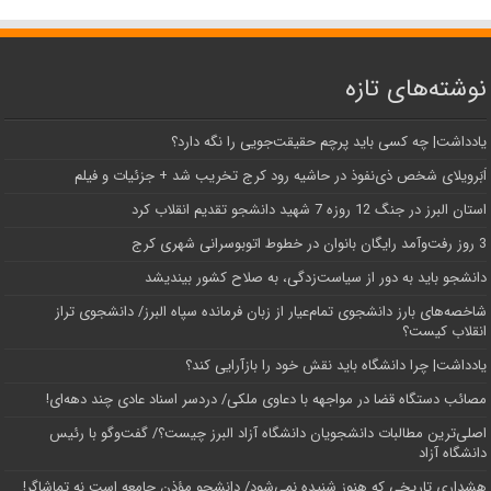
نوشته‌های تازه
یادداشت| ‌چه کسی باید پرچم حقیقت‌جویی را نگه دارد؟
اَبَر‌ویلای شخص ذی‌نفوذ در حاشیه‌ رود کرج تخریب شد + جزئیات و فیلم
استان البرز در جنگ 12 روزه 7 شهید دانشجو تقدیم انقلاب کرد
3 روز رفت‌وآمد رایگان بانوان در خطوط اتوبوسرانی شهری کرج
دانشجو باید به دور از سیاست‌زدگی، به صلاح کشور بیندیشد
شاخصه‌های بارز دانشجوی تمام‌عیار از زبان فرمانده سپاه البرز/ دانشجوی تراز
انقلاب کیست؟
یادداشت| چرا دانشگاه باید نقش خود را بازآرایی کند؟
مصائب دستگاه قضا در مواجهه با دعاوی ملکی/ دردسر اسناد عادی چند‌ دهه‌ای!
اصلی‌ترین مطالبات دانشجویان دانشگاه آزاد البرز چیست؟/ گفت‌وگو با رئیس
دانشگاه آز‌اد
هشداری تاریخی که هنوز شنیده نمی‌شود/ دانشجو مؤذن جامعه است نه تماشاگر!