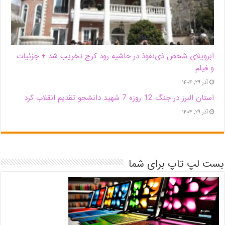
اَبَر‌ویلای شخص ذی‌نفوذ در حاشیه‌ رود کرج تخریب شد + جزئیات
و فیلم
آذر ۲۹, ۱۴۰۴
استان البرز در جنگ 12 روزه 7 شهید دانشجو تقدیم انقلاب کرد
آذر ۲۹, ۱۴۰۴
بست لپ تاپ برای شما