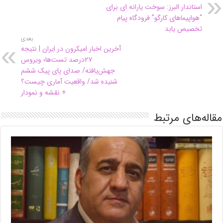
استاندار البرز: سوخت یارانه ای برای
“هواپیماهای کارگو” فرودگاه پیام
تخصیص یابد
بعدی
آخرین اخبار امیکرون در ایران | نتیجه
۲۷درصد تست‌ها؛ ویروس
جهش‌یافته/ صدای پای پیک ششم
شنیده شد/ واقعیت آماری چیست؟
+ نقشه و نمودار
مقاله‌های مرتبط