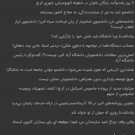
3 روز رفت‌وآمد رایگان بانوان در خطوط اتوبوسرانی شهری کرج
دانشجو باید به دور از سیاست‌زدگی، به صلاح کشور بیندیشد
شاخصه‌های بارز دانشجوی تمام‌عیار از زبان فرمانده سپاه البرز/ دانشجوی تراز
انقلاب کیست؟
یادداشت| چرا دانشگاه باید نقش خود را بازآرایی کند؟
مصائب دستگاه قضا در مواجهه با دعاوی ملکی/ دردسر اسناد عادی چند‌ دهه‌ای!
اصلی‌ترین مطالبات دانشجویان دانشگاه آزاد البرز چیست؟/ گفت‌وگو با رئیس
دانشگاه آز‌اد
هشداری تاریخی که هنوز شنیده نمی‌شود/ دانشجو مؤذن جامعه است نه تماشاگر!
هیچ توسعه پایداری بدون همراهی دانشجویان ممکن نیست
جزئیات جدید از پرونده جاسوس اسرائیل در کرج/‌ کشف تجهیزات پیچیده
جاسوسی از متهم
عناوین روزنامه‌های البرز در ‌18 آذرماه/صدرنشینی در ارائه خدمات زایمان بی‌درد
یادداشت| روزی که جهان از نو متولد شد
وقتی وقف چراغ امید نیازمندان می شود/ موقوفه ای پای بیماران کلیوی ایستاد