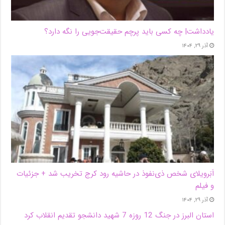
یادداشت| ‌چه کسی باید پرچم حقیقت‌جویی را نگه دارد؟
آذر ۲۹, ۱۴۰۴
اَبَر‌ویلای شخص ذی‌نفوذ در حاشیه‌ رود کرج تخریب شد + جزئیات
و فیلم
آذر ۲۹, ۱۴۰۴
استان البرز در جنگ 12 روزه 7 شهید دانشجو تقدیم انقلاب کرد