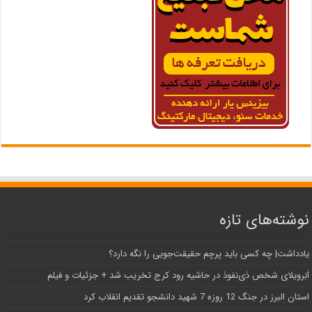
نوشته‌های تازه
یادداشت| ‌چه کسی باید پرچم حقیقت‌جویی را نگه دارد؟
اَبَر‌ویلای شخص ذی‌نفوذ در حاشیه‌ رود کرج تخریب شد + جزئیات و فیلم
استان البرز در جنگ 12 روزه 7 شهید دانشجو تقدیم انقلاب کرد