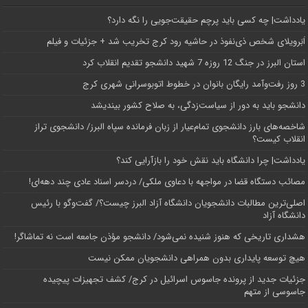
یادداشت| ‌چه کسی باید پرچم حقیقت‌جویی را نگه دارد؟
اَبَر‌ویلای شخص ذی‌نفوذ در حاشیه‌ رود کرج تخریب شد + جزئیات و فیلم
استان البرز در جنگ 12 روزه 7 شهید دانشجو تقدیم انقلاب کرد
3 روز رفت‌وآمد رایگان بانوان در خطوط اتوبوسرانی شهری کرج
دانشجو باید به دور از سیاست‌زدگی، به صلاح کشور بیندیشد
شاخصه‌های بارز دانشجوی تمام‌عیار از زبان فرمانده سپاه البرز/ دانشجوی تراز
انقلاب کیست؟
یادداشت| چرا دانشگاه باید نقش خود را بازآرایی کند؟
مصائب دستگاه قضا در مواجهه با دعاوی ملکی/ دردسر اسناد عادی چند‌ دهه‌ای!
اصلی‌ترین مطالبات دانشجویان دانشگاه آزاد البرز چیست؟/ گفت‌وگو با رئیس
دانشگاه آز‌اد
هشداری تاریخی که هنوز شنیده نمی‌شود/ دانشجو مؤذن جامعه است نه تماشاگر!
هیچ توسعه پایداری بدون همراهی دانشجویان ممکن نیست
جزئیات جدید از پرونده جاسوس اسرائیل در کرج/‌ کشف تجهیزات پیچیده
جاسوسی از متهم