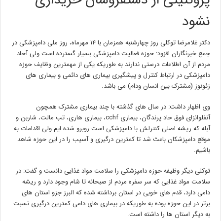
پروتئینی از دستفروشان خریداری
نشود
دکتر غلامرضا توکلی روز چهارشنبه همزمان با ۱۴ مهرماه، روز ملی دامپزشکی در
جمع خبرنگاران افزود: حوزه فعالیت دامپزشکی بسیار گسترده است ولی آحاد
مردم از آن اطلاعات درستی ندارند به طوریکه یکی از مهمترین وظایف حوزه
دامپزشکی در ارتباط کنترل و پیشگیری بیماری های دائمی و بیماری های
زئونوز (مشترک بین انسان ودام) می باشد.
وی اظهار داشت: در سال های گذشته با چند بیماری مشترک همچون
آنفلوانزای فوق حاد پرندگان، بیماری cchf، بیماری هاری، تب مالت، شاربن و
آبله که ریشه اصلی کنترلش با دامپزشکی است روبرو شده ایم ولی اقدامات به
موقع دامپزشکان باعث شد تا کمترین درگیری و آسیب را در این حوزه شاهد
باشیم.
توکلی دیگر وظیفه حوزه دامپزشکی را سلامت مواد غذایی دانست و گفت: در
سلامت مواد غذایی که سر سفره مردم از صبحانه تا شام وجود دارد و ریشه
دامی دارد، قدم های خوبی در استان برداشته شده که البرز جزو استان های
برتر در این حوزه بوده به طوریکه در بیماری های دامی کمترین درگیری نسبت
به دیگر استان ها را داشته است.