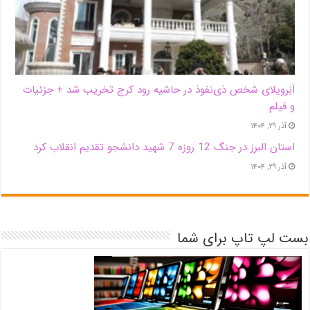
اَبَر‌ویلای شخص ذی‌نفوذ در حاشیه‌ رود کرج تخریب شد + جزئیات
و فیلم
آذر ۲۹, ۱۴۰۴
استان البرز در جنگ 12 روزه 7 شهید دانشجو تقدیم انقلاب کرد
آذر ۲۹, ۱۴۰۴
بست لپ تاپ برای شما