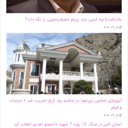
یادداشت| ‌چه کسی باید پرچم حقیقت‌جویی را نگه دارد؟
آذر ۲۹, ۱۴۰۴
اَبَر‌ویلای شخص ذی‌نفوذ در حاشیه‌ رود کرج تخریب شد + جزئیات
و فیلم
آذر ۲۹, ۱۴۰۴
استان البرز در جنگ 12 روزه 7 شهید دانشجو تقدیم انقلاب کرد