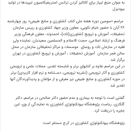
به عنوان منبع لیپاز برای کاتالیز کردن ترانس استریفیکاسیون لیپیدها در تولید
بیودیزل.
مراسم «سومین دوره هفته ملی کتاب کشاورزی و منابع طبیعی» روز چهارشنبه
۲۶ آبان با حضور خیام نکویی، معاون وزیر جهاد کشاورزی و رییس سازمان
تحقیقات، آموزش و ترویج کشاورزی(تات)، احمدوند، معاون فرهنگی وزیر
فرهنگ و ارشاد اسلامی، حجت الاسلام و المسلمین سعیدیان، نماینده ولی
فقیه در سازمان تات و روسای موسسات و مراکز تحقیقاتی سازمان در محل
سالن فجر سازمان آموزش تحقیقات ، آموزش و ترویج کشاورزی در تهران
برگزار شد.
در این مراسم علاوه بر کتابهای برتر و شایسته تقدیر، مجلات علمی و ترویجی
کشاورزی و آثار ترویجی (نشریه ترویجی، دسـتنامه و نرم افزار کاربردی) برتر
در حوزه کشاورزی و منابع طبیعی نیز معرفی و از مؤلفان و پدیدآورندگان آنها
تقدیر شد.
گفتنی است با توجه به بیماری و عدم حضور دکتر صالحی در مراسم، دکتر
گلکاری، ریاست پژوهشگاه بیوتکنولوژی کشاورزی به نمایندگی از وی، این
جایزه را دریافت کرد.
پژوهشگاه بیوتکنولوژی کشاورزی در کرج مستقر است.