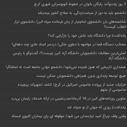
3 روز رفت‌وآمد رایگان بانوان در خطوط اتوبوسرانی شهری کرج
دانشجو باید به دور از سیاست‌زدگی، به صلاح کشور بیندیشد
شاخصه‌های بارز دانشجوی تمام‌عیار از زبان فرمانده سپاه البرز/ دانشجوی تراز
انقلاب کیست؟
یادداشت| چرا دانشگاه باید نقش خود را بازآرایی کند؟
مصائب دستگاه قضا در مواجهه با دعاوی ملکی/ دردسر اسناد عادی چند‌ دهه‌ای!
اصلی‌ترین مطالبات دانشجویان دانشگاه آزاد البرز چیست؟/ گفت‌وگو با رئیس
دانشگاه آز‌اد
هشداری تاریخی که هنوز شنیده نمی‌شود/ دانشجو مؤذن جامعه است نه تماشاگر!
هیچ توسعه پایداری بدون همراهی دانشجویان ممکن نیست
جزئیات جدید از پرونده جاسوس اسرائیل در کرج/‌ کشف تجهیزات پیچیده
جاسوسی از متهم
عناوین روزنامه‌های البرز در ‌18 آذرماه/صدرنشینی در ارائه خدمات زایمان بی‌درد
یادداشت| روزی که جهان از نو متولد شد
وقتی وقف چراغ امید نیازمندان می شود/ موقوفه ای پای بیماران کلیوی ایستاد