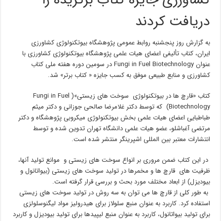
کشاورزی جایزه کتاب برگزیده را
دریافت کردند
به گزارش روز پنجشنبه روابط عمومی پژوهشگاه بیوتکنولوژی کشاورزی
ایران، کتاب تألیفی اعضای هیات علمی پژوهشگاه بیوتکنولوژی کشاورزی با
عنوان Fungi in Fuel Biotechnology در سومین دوره هفته ملی کتاب
کشاورزی و منابع طبیعی موفق به کسب جایزه « کتاب برتر» شد.
کتاب «قارچ ها در بیوتکنولوژی سوخت های زیستی»( Fungi in Fuel
Biotechnology) که توسط دکتر غلامرضا صالحی جوزانی و دکتر میثم
طباطبایی اعضای هیات علمی بخش بیوتکنولوژی میکروبی پژوهشگاه و دکتر
مرتضی آغباشلو، عضو هیات علمی دانشگاه تهران تدوین شده و توسط
انتشارات معتبر بین المللی اشپرینگر منتشر شده است.
در این کتاب ضمن مروری بر انواع سوخت های زیستی و موانع تولید آنها،
ظرفیت های قارچ ها و مخمرها در تولید سوخت های زیستی (بیواتانول و
بیودیزل) از ابعاد مختلف مورد بحث و بررسی قرار گرفته است.
به طور کلی از قارچ ها می توان به سه روش در تولید سوخت های زیستی
استفاده کرد. کاربرد به عنوان منبع سلولاز برای هیدرولیز مواد لیگنوسلولزی
برای تولید بیواتانول، کاربرد به عنوان منبع لیپیدها برای تولید بیودیزل و کاربرد