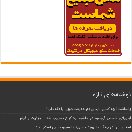
نوشته‌های تازه
یادداشت| ‌چه کسی باید پرچم حقیقت‌جویی را نگه دارد؟
اَبَر‌ویلای شخص ذی‌نفوذ در حاشیه‌ رود کرج تخریب شد + جزئیات و فیلم
استان البرز در جنگ 12 روزه 7 شهید دانشجو تقدیم انقلاب کرد