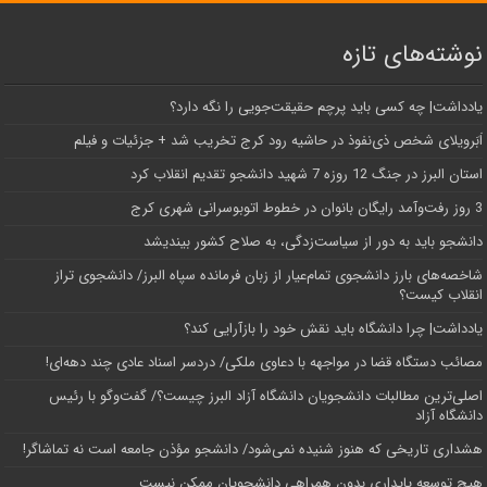
نوشته‌های تازه
یادداشت| ‌چه کسی باید پرچم حقیقت‌جویی را نگه دارد؟
اَبَر‌ویلای شخص ذی‌نفوذ در حاشیه‌ رود کرج تخریب شد + جزئیات و فیلم
استان البرز در جنگ 12 روزه 7 شهید دانشجو تقدیم انقلاب کرد
3 روز رفت‌وآمد رایگان بانوان در خطوط اتوبوسرانی شهری کرج
دانشجو باید به دور از سیاست‌زدگی، به صلاح کشور بیندیشد
شاخصه‌های بارز دانشجوی تمام‌عیار از زبان فرمانده سپاه البرز/ دانشجوی تراز
انقلاب کیست؟
یادداشت| چرا دانشگاه باید نقش خود را بازآرایی کند؟
مصائب دستگاه قضا در مواجهه با دعاوی ملکی/ دردسر اسناد عادی چند‌ دهه‌ای!
اصلی‌ترین مطالبات دانشجویان دانشگاه آزاد البرز چیست؟/ گفت‌وگو با رئیس
دانشگاه آز‌اد
هشداری تاریخی که هنوز شنیده نمی‌شود/ دانشجو مؤذن جامعه است نه تماشاگر!
هیچ توسعه پایداری بدون همراهی دانشجویان ممکن نیست