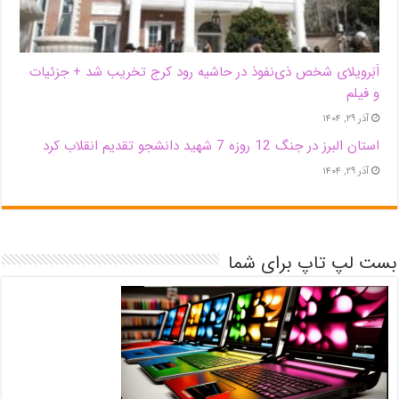
اَبَر‌ویلای شخص ذی‌نفوذ در حاشیه‌ رود کرج تخریب شد + جزئیات
و فیلم
آذر ۲۹, ۱۴۰۴
استان البرز در جنگ 12 روزه 7 شهید دانشجو تقدیم انقلاب کرد
آذر ۲۹, ۱۴۰۴
بست لپ تاپ برای شما