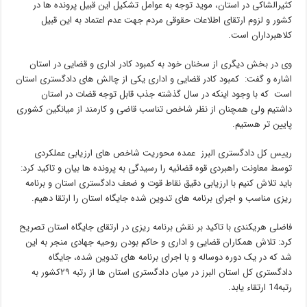
کثیرالشاکی در استان، موید توجه به عوامل تشکیل این قبیل پرونده ها در
کشور و لزوم ارتقای اطلاعات حقوقی مردم جهت عدم اعتماد به این قبیل
کلاهبرداران است.
وی در بخش دیگری از سخنان خود به کمبود کادر اداری و قضایی در استان
اشاره و گفت: کمبود کادر قضایی و اداری یکی از چالش های دادگستری استان
است که با وجود اینکه در سال گذشته جذب قابل توجه قضات در استان
داشتیم ولی همچنان از نظر شاخص تناسب قاضی و کارمند از میانگین کشوری
پایین تر هستیم.
رییس کل دادگستری البرز عمده محوریت شاخص های ارزیابی عملکردی
توسط معاونت راهبردی قوه قضائیه را رسیدگی به پرونده ها بیان و تاکید کرد:
باید تلاش کنیم با ارزیابی دقیق نقاط قوت و ضعف دادگستری استان و برنامه
ریزی مناسب و اجرای برنامه های تدوین شده جایگاه استان را ارتقا دهیم.
فاضلی هریکندی با تاکید بر نقش برنامه ریزی در ارتقای جایگاه استان تصریح
کرد: تلاش همکاران قضایی و اداری و حاکم بودن روحیه جهادی منجر به این
شد که در یک دوره دوساله و با اجرای برنامه های تدوین شده، جایگاه
دادگستری کل استان البرز در میان دادگستری استان ها از رتبه ۲۹کشور به
رتبه14 ارتقاء یابد.