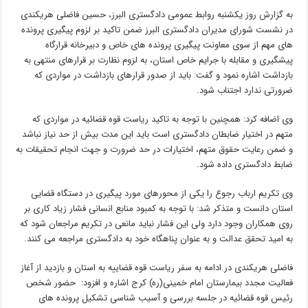
به گزارش روز یکشنبه روابط عمومی دادگستری البرز، حسین فاضلی هریکندی
در نشست شورای مدیران دادگستری البرز ضمن تاکید بر لزوم پیگیری پرونده
های مهم از سوی معاونت پیگیری پرونده های خاص و دبیرخانه قرارگاه
پیشگیری و مقابله با جرایم خاص استان، به لزوم نظارت بر قرارهای منتهی به
بازداشت اشاره نمود و گفت: باید از صدور قرارهای بازداشت در مواردی که
ضرورتی ندارد اجتناب شود.
وی اضافه کرد: همچنین با توجه به تاکید ریاست قوه قضائیه در مواردی که
متهم در اختیار ضابطان دادگستری است باید این مدت بیش از حد نیاز نباشد
و ضمن رعایت حقوق متهم، اختیارات در حد ضرورت و جهت انجام تحقیقات به
ضابط دادگستری داده شود.
وی تکریم ارباب رجوع را یکی از محورهای مورد پیگیری در دستگاه قضایی
استان دانست و متذکر شد: با توجه به کمبود منابع انسانی فشار زیاد کاری بر
روی همکاران وجود دارد ولی این فشار نباید مانعی در تکریم مراجعان شود که
به امید تحقق عدالت و به عنوان پناهگاه خود به دادگستری مراجعه می کنند.
فاضلی هریکندی در ادامه به سفر ریاست قوه قضاییه به استان و بازدید از آغاز
فعالیت مجدد بیمارستان امام خمینی(ره) کرج اشاره و افزود: حضور شخص
رئیس قوه قضائیه در جلسه بررسی و آسیب شناسی تشکیل پرونده های