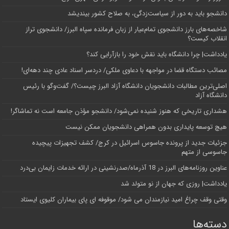
دانشجو باید به دور از سیاست‌زدگی، به صلاح کشور بیندیشد
شاخصه‌های بارز دانشجوی تمام‌عیار از زبان فرمانده سپاه البرز/ دانشجوی تراز
انقلاب کیست؟
یادداشت| چرا دانشگاه باید نقش خود را بازآرایی کند؟
مصائب دستگاه قضا در مواجهه با دعاوی ملکی/ دردسر اسناد عادی چند‌ دهه‌ای!
اصلی‌ترین مطالبات دانشجویان دانشگاه آزاد البرز چیست؟/ گفت‌وگو با رئیس
دانشگاه آز‌اد
هشداری تاریخی که هنوز شنیده نمی‌شود/ دانشجو مؤذن جامعه است نه تماشاگر!
هیچ توسعه پایداری بدون همراهی دانشجویان ممکن نیست
جزئیات جدید از پرونده جاسوس اسرائیل در کرج/‌ کشف تجهیزات پیچیده
جاسوسی از متهم
عناوین روزنامه‌های البرز در ‌18 آذرماه/صدرنشینی در ارائه خدمات زایمان بی‌درد
یادداشت| روزی که جهان از نو متولد شد
وقتی وقف چراغ امید نیازمندان می شود/ موقوفه ای پای بیماران کلیوی ایستاد
دسته‌ها