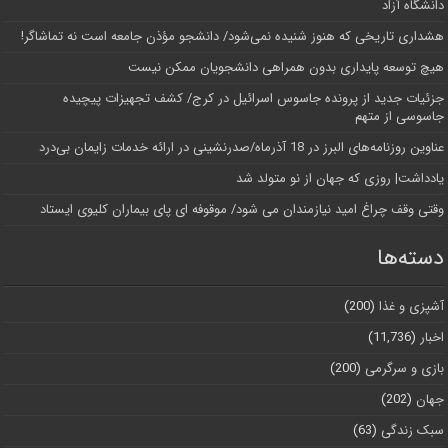
دانشگاه آز‌اد
هشداری تاریخی که هنوز شنیده نمی‌شود/ دانشجو مؤذن جامعه است نه تماشاگر!
هیچ توسعه پایداری بدون همراهی دانشجویان ممکن نیست
جزئیات جدید از پرونده جاسوس اسرائیل در کرج/‌ کشف تجهیزات پیچیده
جاسوسی از متهم
عناوین روزنامه‌های البرز در ‌18 آذرماه/صدرنشینی در ارائه خدمات زایمان بی‌درد
یادداشت| روزی که جهان از نو متولد شد
وقتی وقف چراغ امید نیازمندان می شود/ موقوفه ای پای بیماران کلیوی ایستاد
دسته‌ها
آشپزی و غذا
(200)
اخبار
(11,736)
بازی و سرگرمی
(200)
جهان
(202)
سبک زندگی
(63)