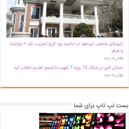
اَبَر‌ویلای شخص ذی‌نفوذ در حاشیه‌ رود کرج تخریب شد + جزئیات
و فیلم
آذر ۲۹, ۱۴۰۴
استان البرز در جنگ 12 روزه 7 شهید دانشجو تقدیم انقلاب کرد
آذر ۲۹, ۱۴۰۴
بست لپ تاپ برای شما