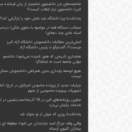
شاخصه‌های بارز دانشجوی تمام‌عیار از زبان فرمانده سپ
البرز/ دانشجوی تراز انقلاب کیست؟
یادداشت| چرا دانشگاه باید نقش خود را بازآرایی کند؟
مصائب دستگاه قضا در مواجهه با دعاوی ملکی/ دردسر
اسناد عادی چند‌ دهه‌ای!
اصلی‌ترین مطالبات دانشجویان دانشگاه آزاد البرز
چیست؟/ گفت‌وگو با رئیس دانشگاه آز‌اد
هشداری تاریخی که هنوز شنیده نمی‌شود/ دانشجو
مؤذن جامعه است نه تماشاگر!
هیچ توسعه پایداری بدون همراهی دانشجویان ممکن
نیست
جزئیات جدید از پرونده جاسوس اسرائیل در کرج/‌ ک
تجهیزات پیچیده جاسوسی از متهم
عناوین روزنامه‌های البرز در ‌18 آذرماه/صدرنشینی د
خدمات زایمان بی‌درد
یادداشت| روزی که جهان از نو متولد شد
وقتی وقف چراغ امید نیازمندان می شود/ موقوفه ای پ
بیماران کلیوی ایستاد