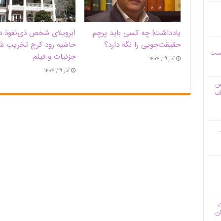
یادداشت| ‌چه کسی باید پرچم
اَبَر‌ویلای شخص ذی‌نفوذ د
حقیقت‌جویی را نگه دارد؟
حاشیه‌ رود کرج تخریب ش
یست
جزئیات و فیلم
آذر ۲۹, ۱۴۰۴
آذر ۲۹, ۱۴۰۴
وس
ات
ن
ان