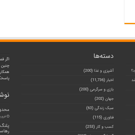
دسته‌ها
اگر قص
چنین ر
د؟
آشپزی و غذا
(200)
همکارا
پاسخگو
شد
اخبار
(11,736)
بازی و سرگرمی
(200)
نوشت
جهان
(202)
سبک زندگی
(63)
محدود
فروردین ۲
فناوری
(115)
کسب و کار
(253)
رهاسا