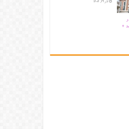
آذر ۲۹, ۱۴۰۴
ر
د +