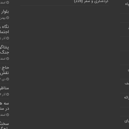
گردشگری و سفر
(228)
اسفند ۱۷, 
اه
بلوار
بهمن ۱۰, ۰۰
نگاه 
اجتماع
آذر ۱, ۱۴۰۰
پنتاگ
جنگ د
اسفند ۱۷, 
حاج ق
نقش ب
دی ۱۴, ۱۴۰۰
شف
مناظر
آذر ۴, ۱۴۰۰
ر ارائه
سه هز
در مد
اسفند ۲۵, 
ای
سخنگو
راهگش