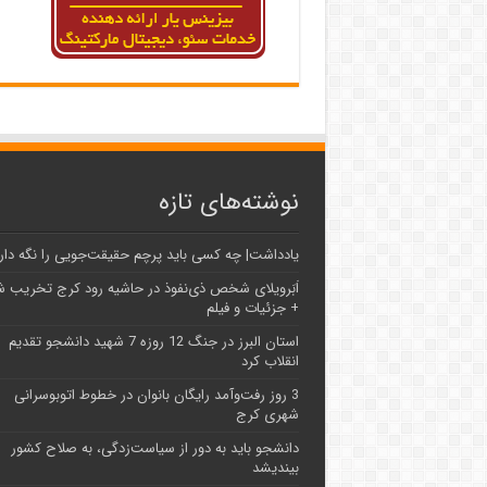
نوشته‌های تازه
یادداشت| ‌چه کسی باید پرچم حقیقت‌جویی را نگه دار
اَبَر‌ویلای شخص ذی‌نفوذ در حاشیه‌ رود کرج تخریب 
+ جزئیات و فیلم
استان البرز در جنگ 12 روزه 7 شهید دانشجو تقدیم
انقلاب کرد
3 روز رفت‌وآمد رایگان بانوان در خطوط اتوبوسرانی
شهری کرج
دانشجو باید به دور از سیاست‌زدگی، به صلاح کشور
بیندیشد