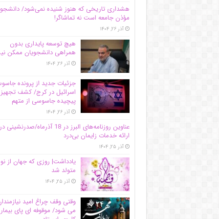
هشداری تاریخی که هنوز شنیده نمی‌شود/ دانشجو
مؤذن جامعه است نه تماشاگر!
آذر ۲۶, ۱۴۰۴
هیچ توسعه پایداری بدون
همراهی دانشجویان ممکن ن
آذر ۲۶, ۱۴۰۴
جزئیات جدید از پرونده جاس
اسرائیل در کرج/‌ کشف تجهیز
پیچیده جاسوسی از متهم
آذر ۲۶, ۱۴۰۴
عناوین روزنامه‌های البرز در ‌18 آذرماه/صدرنشینی در
ارائه خدمات زایمان بی‌درد
آذر ۲۵, ۱۴۰۴
یادداشت| روزی که جهان از نو
متولد شد
آذر ۲۵, ۱۴۰۴
وقتی وقف چراغ امید نیازمندا
می شود/ موقوفه ای پای بیمار