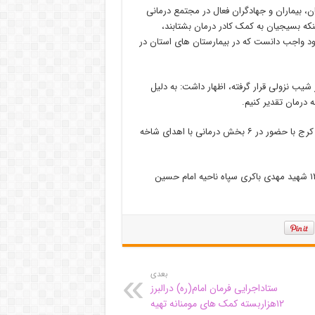
ن، بیماران و جهادگران فعال در مجتمع درمانی
نکه بسیجیان به کمک کادر درمان بشتابند،
خود واجب دانست که در بیمارستان های استان در
شیب نزولی قرار گرفته، اظهار داشت: به دلیل
درمان تقدیر کنیم.
طلاب بسیجی و حوزوی امروز با حضور در مجتمع درمانی امام علی (ع) کرج با حضور در ۶ بخش درمانی با اهدای شاخه
مراسم تقدیر از کادر درمان با همکاری گروه جهادی انصارالمهدی حوزه ۱۲۱ شهید مهدی باکری سپاه ناحیه امام حسین
بعدی
ستاداجرایی فرمان امام(ره) درالبرز
۱۲هزاربسته کمک های مومنانه تهیه