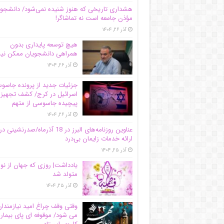
هشداری تاریخی که هنوز شنیده نمی‌شود/ دانشجو
مؤذن جامعه است نه تماشاگر!
آذر ۲۶, ۱۴۰۴
هیچ توسعه پایداری بدون
همراهی دانشجویان ممکن ن
آذر ۲۶, ۱۴۰۴
جزئیات جدید از پرونده جاس
اسرائیل در کرج/‌ کشف تجهیز
پیچیده جاسوسی از متهم
آذر ۲۶, ۱۴۰۴
عناوین روزنامه‌های البرز در ‌18 آذرماه/صدرنشینی در
ارائه خدمات زایمان بی‌درد
آذر ۲۵, ۱۴۰۴
یادداشت| روزی که جهان از نو
متولد شد
آذر ۲۵, ۱۴۰۴
وقتی وقف چراغ امید نیازمندا
می شود/ موقوفه ای پای بیمار