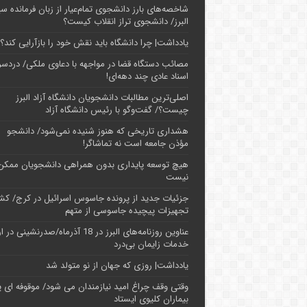
شاخصه‌های بارز دانشجوی تمام‌عیار از زبان فرمانده سپ
البرز/ دانشجوی تراز انقلاب کیست؟
یادداشت| چرا دانشگاه باید نقش خود را بازآرایی کند؟
مصائب دستگاه قضا در مواجهه با دعاوی ملکی/ دردسر
اسناد عادی چند‌ دهه‌ای!
اصلی‌ترین مطالبات دانشجویان دانشگاه آزاد البرز
چیست؟/ گفت‌وگو با رئیس دانشگاه آز‌اد
هشداری تاریخی که هنوز شنیده نمی‌شود/ دانشجو
مؤذن جامعه است نه تماشاگر!
هیچ توسعه پایداری بدون همراهی دانشجویان ممکن
نیست
جزئیات جدید از پرونده جاسوس اسرائیل در کرج/‌ ک
تجهیزات پیچیده جاسوسی از متهم
عناوین روزنامه‌های البرز در ‌18 آذرماه/صدرنشینی د
خدمات زایمان بی‌درد
یادداشت| روزی که جهان از نو متولد شد
وقتی وقف چراغ امید نیازمندان می شود/ موقوفه ای پ
بیماران کلیوی ایستاد