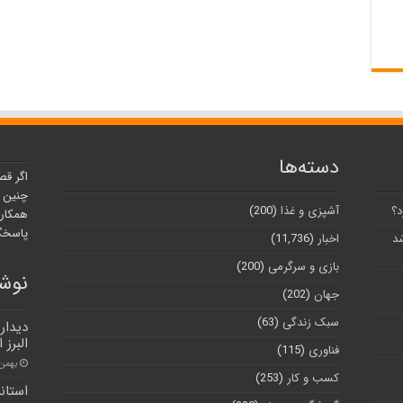
دسته‌ها
اگر قص
چنین ر
د؟
آشپزی و غذا
(200)
همکارا
پاسخگو
شد
اخبار
(11,736)
بازی و سرگرمی
(200)
نوشت
جهان
(202)
سبک زندگی
(63)
دیدار
البرز 
فناوری
(115)
بهمن ۱۹, ۰۰
کسب و کار
(253)
استان