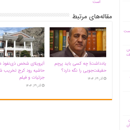
است
مقاله‌های مرتبط
یست
وس
ات
یادداشت| ‌چه کسی باید پرچم
اَبَر‌ویلای شخص ذی‌نفوذ د
حقیقت‌جویی را نگه دارد؟
حاشیه‌ رود کرج تخریب ش
جزئیات و فیلم
آذر ۲۹, ۱۴۰۴
آذر ۲۹, ۱۴۰۴
ن
ان