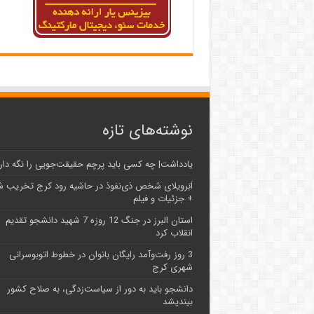
نوشته‌های تازه
یادداشت| ‌چه کسی باید پرچم حقیقت‌جویی را نگه دار
اَبَر‌ویلای شخص ذی‌نفوذ در حاشیه‌ رود کرج تخریب 
+ جزئیات و فیلم
استان البرز در جنگ 12 روزه 7 شهید دانشجو تقدیم
انقلاب کرد
3 روز رفت‌وآمد رایگان بانوان در خطوط اتوبوسرانی
شهری کرج
دانشجو باید به دور از سیاست‌زدگی، به صلاح کشور
بیندیشد