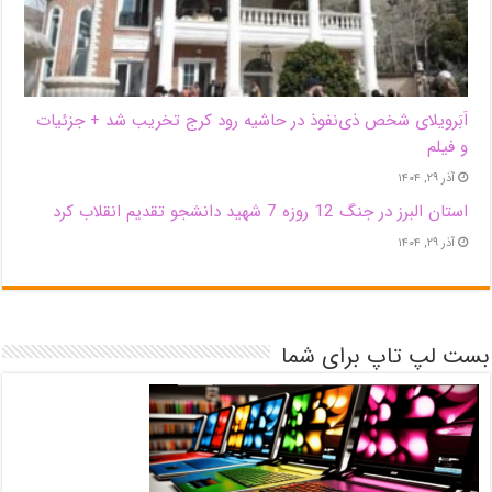
اَبَر‌ویلای شخص ذی‌نفوذ در حاشیه‌ رود کرج تخریب شد + جزئیات
و فیلم
آذر ۲۹, ۱۴۰۴
استان البرز در جنگ 12 روزه 7 شهید دانشجو تقدیم انقلاب کرد
آذر ۲۹, ۱۴۰۴
بست لپ تاپ برای شما