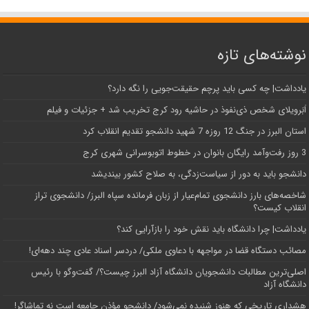
نوشته‌های تازه
یادداشت| ‌چه کسی باید پرچم حقیقت‌جویی را نگه دارد؟
اَبَر‌ویلای شخص ذی‌نفوذ در حاشیه‌ رود کرج تخریب شد + جزئیات و فیلم
استان البرز در جنگ 12 روزه 7 شهید دانشجو تقدیم انقلاب کرد
3 روز رفت‌وآمد رایگان بانوان در خطوط اتوبوسرانی شهری کرج
دانشجو باید به دور از سیاست‌زدگی، به صلاح کشور بیندیشد
شاخصه‌های بارز دانشجوی تمام‌عیار از زبان فرمانده سپاه البرز/ دانشجوی تراز
انقلاب کیست؟
یادداشت| چرا دانشگاه باید نقش خود را بازآرایی کند؟
مصائب دستگاه قضا در مواجهه با دعاوی ملکی/ دردسر اسناد عادی چند‌ دهه‌ای!
اصلی‌ترین مطالبات دانشجویان دانشگاه آزاد البرز چیست؟/ گفت‌وگو با رئیس
دانشگاه آز‌اد
هشداری تاریخی که هنوز شنیده نمی‌شود/ دانشجو مؤذن جامعه است نه تماشاگر!