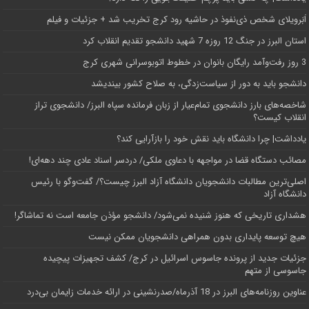
اَبَر‌ویلای شخص ذی‌نفوذ در حاشیه‌ رود کرج تخریب شد + جزئیات و فیلم
استان البرز در جنگ 12 روزه 7 شهید دانشجو تقدیم انقلاب کرد
3 روز رفت‌وآمد رایگان بانوان در خطوط اتوبوسرانی شهری کرج
دانشجو باید به دور از سیاست‌زدگی، به صلاح کشور بیندیشد
شاخصه‌های بارز دانشجوی تمام‌عیار از زبان فرمانده سپاه البرز/ دانشجوی تراز
انقلاب کیست؟
یادداشت| چرا دانشگاه باید نقش خود را بازآرایی کند؟
مصائب دستگاه قضا در مواجهه با دعاوی ملکی/ دردسر اسناد عادی چند‌ دهه‌ای!
اصلی‌ترین مطالبات دانشجویان دانشگاه آزاد البرز چیست؟/ گفت‌وگو با رئیس
دانشگاه آز‌اد
هشداری تاریخی که هنوز شنیده نمی‌شود/ دانشجو مؤذن جامعه است نه تماشاگر!
هیچ توسعه پایداری بدون همراهی دانشجویان ممکن نیست
جزئیات جدید از پرونده جاسوس اسرائیل در کرج/‌ کشف تجهیزات پیچیده
جاسوسی از متهم
عناوین روزنامه‌های البرز در ‌18 آذرماه/صدرنشینی در ارائه خدمات زایمان بی‌درد