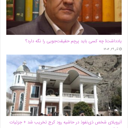
یادداشت| ‌چه کسی باید پرچم حقیقت‌جویی را نگه دارد؟
آذر ۲۹, ۱۴۰۴
اَبَر‌ویلای شخص ذی‌نفوذ در حاشیه‌ رود کرج تخریب شد + جزئیات