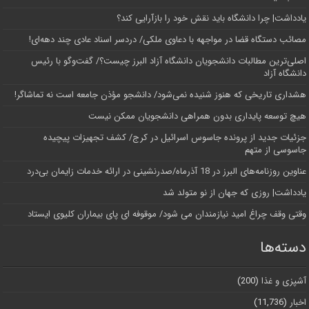
یادداشت| چرا دانشگاه باید نقش خود را بازآرایی کند؟
مصائب دستگاه قضا در مواجهه با دعاوی ملکی/ دردسر اسناد عادی چند‌ دهه‌ای!
اصلی‌ترین مطالبات دانشجویان دانشگاه آزاد البرز چیست؟/ گفت‌وگو با رئیس
دانشگاه آز‌اد
هشداری تاریخی که هنوز شنیده نمی‌شود/ دانشجو مؤذن جامعه است نه تماشاگر!
هیچ توسعه پایداری بدون همراهی دانشجویان ممکن نیست
جزئیات جدید از پرونده جاسوس اسرائیل در کرج/‌ کشف تجهیزات پیچیده
جاسوسی از متهم
عناوین روزنامه‌های البرز در ‌18 آذرماه/صدرنشینی در ارائه خدمات زایمان بی‌درد
یادداشت| روزی که جهان از نو متولد شد
وقتی وقف چراغ امید نیازمندان می شود/ موقوفه ای پای بیماران کلیوی ایستاد
دسته‌ها
آشپزی و غذا
(200)
اخبار
(11,736)