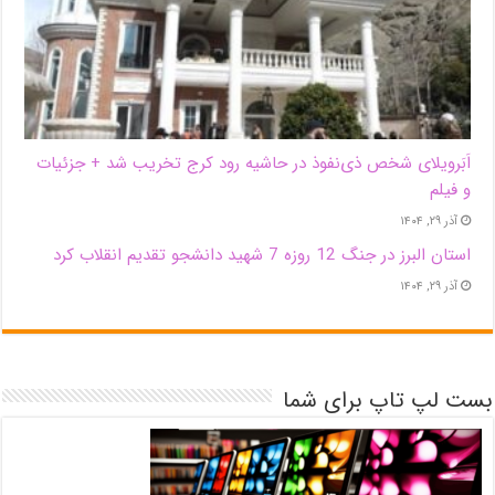
اَبَر‌ویلای شخص ذی‌نفوذ در حاشیه‌ رود کرج تخریب شد + جزئیات
و فیلم
آذر ۲۹, ۱۴۰۴
استان البرز در جنگ 12 روزه 7 شهید دانشجو تقدیم انقلاب کرد
آذر ۲۹, ۱۴۰۴
بست لپ تاپ برای شما