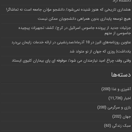
دانشگاه آز‌اد
هشداری تاریخی که هنوز شنیده نمی‌شود/ دانشجو مؤذن جامعه است نه تماشاگر!
هیچ توسعه پایداری بدون همراهی دانشجویان ممکن نیست
جزئیات جدید از پرونده جاسوس اسرائیل در کرج/‌ کشف تجهیزات پیچیده
جاسوسی از متهم
عناوین روزنامه‌های البرز در ‌18 آذرماه/صدرنشینی در ارائه خدمات زایمان بی‌درد
یادداشت| روزی که جهان از نو متولد شد
وقتی وقف چراغ امید نیازمندان می شود/ موقوفه ای پای بیماران کلیوی ایستاد
دسته‌ها
آشپزی و غذا
(200)
اخبار
(11,736)
بازی و سرگرمی
(200)
جهان
(202)
سبک زندگی
(63)