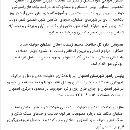
اضطرار آلودگی هوا تشکیل و مقرر شد فعالیت آموزش حضوری در مقطع
تحصیلی ابتدایی، پیش دبستانی و مهدکودک ها در کلیه واحدهای ِآموزشی
دولتی و غیردولتی، مدارس استثنایی، و آموزشگاه های زبان علمی آزاد در روز
یکشنبه ۱۹ دی در شهرهای اصفهان، سجزی، شاهین شهر، خمینی شهر، دولت
آباد، زرین شهر، مبارکه، فولاد شهر، فلاورجان، کاشان، آران و بیدگل و نجف‌آباد
تعطیل و به صورت غیر حضوری و برخط انجام شود.
همچنین
اداره کل حفاظت محیط زیست استان اصفهان
موظف شد با
همکاری مراجع قضایی و نیروی انتظامی نسبت به تشدید پایش مضاعف
واحدهای صنعتی و خدماتی آلاینده هوا و برخورد قانونی با عوامل افزاینده
آلودگی هوا اقدام کند.
پلیس راهور شهرستان اصفهان
نیز با همکاری معاونت حمل و نقل و ترافیک
شهرداری به تشدید برخورد با انواع وسایل نقلیه دودزا و فاقد معاینه فنی خودرو
در شهر اصفهان و اجرای طرح زوج و فرد خودروها در محدوده مرکزی اصفهان
از ساعت هشت تا ۱۳ و ۱۶ تا ۲۲ موظف شد.
سازمان صنعت، معدن و تجارت
با همکاری شرکت شهرک‌های صنعتی استان
اصفهان مکلف شد درباره ممنوعیت هر گونه فعالیت واحدهای سنگ شکن و
سنگ کوبی اطراف شهر اصفهان اطلاع رسانی کرده و تا حصول نتیجه، پیگیری
لازم را به عمل آورد.