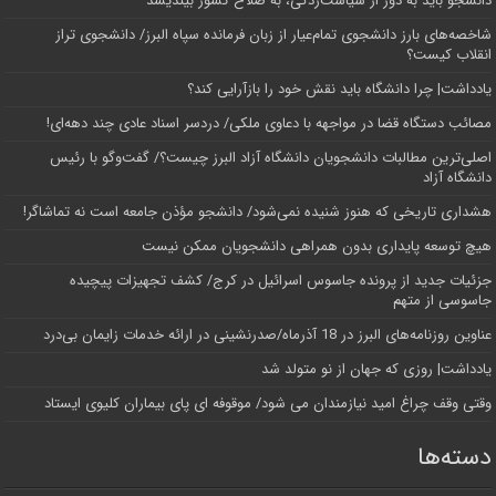
دانشجو باید به دور از سیاست‌زدگی، به صلاح کشور بیندیشد
شاخصه‌های بارز دانشجوی تمام‌عیار از زبان فرمانده سپاه البرز/ دانشجوی تراز
انقلاب کیست؟
یادداشت| چرا دانشگاه باید نقش خود را بازآرایی کند؟
مصائب دستگاه قضا در مواجهه با دعاوی ملکی/ دردسر اسناد عادی چند‌ دهه‌ای!
اصلی‌ترین مطالبات دانشجویان دانشگاه آزاد البرز چیست؟/ گفت‌وگو با رئیس
دانشگاه آز‌اد
هشداری تاریخی که هنوز شنیده نمی‌شود/ دانشجو مؤذن جامعه است نه تماشاگر!
هیچ توسعه پایداری بدون همراهی دانشجویان ممکن نیست
جزئیات جدید از پرونده جاسوس اسرائیل در کرج/‌ کشف تجهیزات پیچیده
جاسوسی از متهم
عناوین روزنامه‌های البرز در ‌18 آذرماه/صدرنشینی در ارائه خدمات زایمان بی‌درد
یادداشت| روزی که جهان از نو متولد شد
وقتی وقف چراغ امید نیازمندان می شود/ موقوفه ای پای بیماران کلیوی ایستاد
دسته‌ها