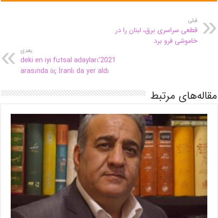
قبلی
قطعی سراسری برق، لبنان را در
خاموشی فرو برد
بعدی
2021’deki en iyi futsal adayları
arasında üç İranlı da yer aldı
مقاله‌های مرتبط