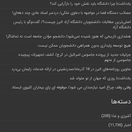
یادداشت| چرا دانشگاه باید نقش خود را بازآرایی کند؟
مصائب دستگاه قضا در مواجهه با دعاوی ملکی/ دردسر اسناد عادی چند‌ دهه‌ای!
اصلی‌ترین مطالبات دانشجویان دانشگاه آزاد البرز چیست؟/ گفت‌وگو با رئیس
دانشگاه آز‌اد
هشداری تاریخی که هنوز شنیده نمی‌شود/ دانشجو مؤذن جامعه است نه تماشاگر!
هیچ توسعه پایداری بدون همراهی دانشجویان ممکن نیست
جزئیات جدید از پرونده جاسوس اسرائیل در کرج/‌ کشف تجهیزات پیچیده
جاسوسی از متهم
عناوین روزنامه‌های البرز در ‌18 آذرماه/صدرنشینی در ارائه خدمات زایمان بی‌درد
یادداشت| روزی که جهان از نو متولد شد
وقتی وقف چراغ امید نیازمندان می شود/ موقوفه ای پای بیماران کلیوی ایستاد
دسته‌ها
آشپزی و غذا
(200)
اخبار
(11,736)