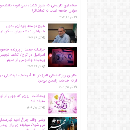
هشداری تاریخی که هنوز شنیده نمی‌شود/ دانشجو
مؤذن جامعه است نه تماشاگر!
آذر ۲۶, ۱۴۰۴
هیچ توسعه پایداری بدون
همراهی دانشجویان ممکن ن
آذر ۲۶, ۱۴۰۴
جزئیات جدید از پرونده جاس
اسرائیل در کرج/‌ کشف تجهیز
پیچیده جاسوسی از متهم
آذر ۲۶, ۱۴۰۴
عناوین روزنامه‌های البرز در ‌18 آذرماه/صدرنشینی در
ارائه خدمات زایمان بی‌درد
آذر ۲۵, ۱۴۰۴
یادداشت| روزی که جهان از نو
متولد شد
آذر ۲۵, ۱۴۰۴
وقتی وقف چراغ امید نیازمندا
می شود/ موقوفه ای پای بیمار