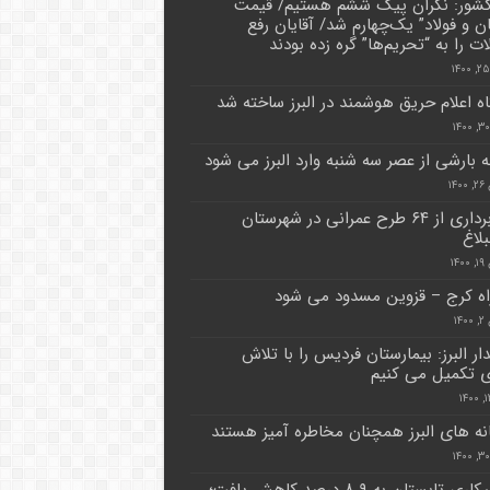
کشور: نگران پیک ششم هستیم/ قیمت
ن و فولاد” یک‌چهارم شد/ آقایان رفع
ت را به “تحریم‌ها” گره زده بودند
ه اعلام حریق هوشمند در البرز ساخته شد
ه بارشی از عصر سه شنبه وارد البرز می شود
۱۴
بهره برداری از ۶۴ طرح عمرانی در شهرستان
لاغ
۱۴
راه کرج – قزوین مسدود می شود
۱۴
ار البرز: بیمارستان فردیس را با تلاش
 تکمیل می کنیم
نه های البرز همچنان مخاطره آمیز هستند