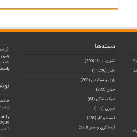
دسته‌ها
اگر قص
چنین ر
د؟
آشپزی و غذا
(200)
همکارا
پاسخگو
شد
اخبار
(11,736)
بازی و سرگرمی
(200)
نوشت
جهان
(202)
سبک زندگی
(63)
خادما
آذر ۴, ۱۴۰۰
فناوری
(115)
urity
کسب و کار
(253)
logue
گردشگری و سفر
(228)
اسفند ۱۷, 
اه