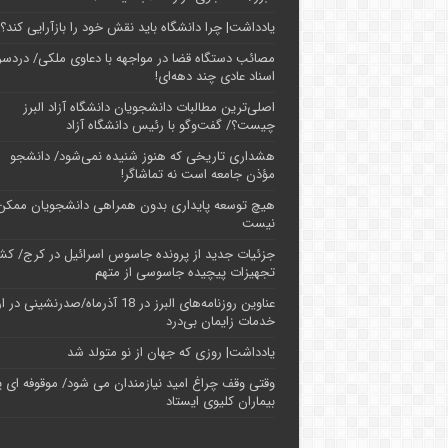
یادداشت| چرا دانشگاه باید نقش خود را بازآرایی کند؟
مصائب دستگاه قضا در مواجهه با دعاوی ملکی/ دردسر
اسناد عادی چند‌ دهه‌ای!
اصلی‌ترین مطالبات دانشجویان دانشگاه آزاد البرز
چیست؟/ گفت‌وگو با رئیس دانشگاه آز‌اد
هشداری تاریخی که هنوز شنیده نمی‌شود/ دانشجو
مؤذن جامعه است نه تماشاگر!
هیچ توسعه پایداری بدون همراهی دانشجویان ممکن
نیست
جزئیات جدید از پرونده جاسوس اسرائیل در کرج/‌ ک
تجهیزات پیچیده جاسوسی از متهم
عناوین روزنامه‌های البرز در ‌18 آذرماه/صدرنشینی د
خدمات زایمان بی‌درد
یادداشت| روزی که جهان از نو متولد شد
وقتی وقف چراغ امید نیازمندان می شود/ موقوفه ای پ
بیماران کلیوی ایستاد