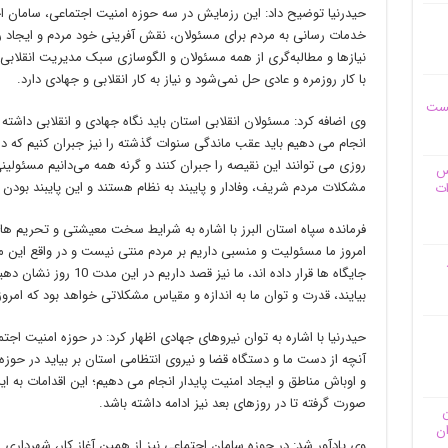
حیدرنیا توضیح داد: این رزمایش در سه حوزه امنیت اجتماعی، سامان 
خدمات رسانی به مردم برای مسئولان، نقش آفرینی خود مردم و ایجاد رو
نیازها و مطالبه‌گری از همه مسئولان و الگوسازی سبک مدیریت انقلابی 
با کار روزمره و عادی حل نمی‌شود و نیاز به کار انقلابی و جهادی دارد.
یست
وی اضافه کرد: مسئولان انقلابی استان باید نگاه جهادی و انقلابی داشته با
انجام می دهیم باید عقب ماندگی سنوات گذشته را نیز جبران کنیم که در 
روزی می توانند این نقیصه را جبران کنند و گرنه همه می‌دانیم مسئولین
وس
مشکلات مردم شریف، وفادار و پایبند به نظام هستند و این پایبند بودن
ات
فرمانده سپاه استان البرز با اشاره به شرایط سخت معیشتی و تحریم ها
امروز ما مسئولیت و منسبی داریم بر مردم منتی نیست و در واقع این مرد
جایگاه ها قرار داده اند، ما
بیایند، قدرت و توان ما به اندازه و مقیاس مشکلاتی خواهد بود که امرو
حیدرنیا با اشاره به توان نیروهای جهادی اظهار کرد: در حوزه امنیت اج
آنچه از دست ما و دستگاه قضا و نیروی انتظامی استان بر بیاید در حوزه ه
صورت گرفته تا در روزهای بعد نیز ادامه داشته باشد.
ن
ان
وی یادآور شد: در حوزه سامان اجتماعی نیز از همین آغاز کار، شهرداری