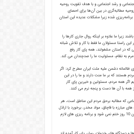
اجتماعی و رشد اجتماعی و با هدف تقویت روحیه
حیه مطالبه‌گری در بین آن‌ها برای احصای
برنامه‌ریزی شده زیرا مشکلات عدیده این استان
شند زیرا ما علاوه بر اینکه روال جاری کارها را
این راستا مسئولان ما فقط با کار و تلاش شبانه
ی که در استان مشغولند، همه پای کار رفع
 مرم به نظام، مسئولیت ما را صدچندان می کند.
ی ظالمانه دشمن علیه ملت ایران مطرح کرد: اگر
م هستند که بر ما منت دارند و ما را در این
 نیز قصد داریم در این مدت 10 روز نشان دهیم اگر همه مردم، مسئولین و خیرین پای کار
ز همه با آن ها دست و پنجه نرم می کنند.
تماعی که مطالبه برحق مردم این مناطق است، هر
ای مبارزه با قاچاق، مواد مخدر، برخورد با اراذل
و اوباش مناطق و ایجاد امنیت پایدار انجام می دهیم؛ این اقدامات به این 10 روز ختم نمی شود و برنامه ریزی های لازم
 ها و دستگاه های خدمات رسان پای کار آمده اند