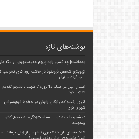
نوشته‌های تازه
یادداشت| ‌چه کسی باید پرچم حقیقت‌جویی را نگه دار
اَبَر‌ویلای شخص ذی‌نفوذ در حاشیه‌ رود کرج تخریب 
+ جزئیات و فیلم
استان البرز در جنگ 12 روزه 7 شهید دانشجو تقدیم
انقلاب کرد
3 روز رفت‌وآمد رایگان بانوان در خطوط اتوبوسرانی
شهری کرج
دانشجو باید به دور از سیاست‌زدگی، به صلاح کشور
بیندیشد
شاخصه‌های بارز دانشجوی تمام‌عیار از زبان فرمانده سپ
البرز/ دانشجوی تراز انقلاب کیست؟