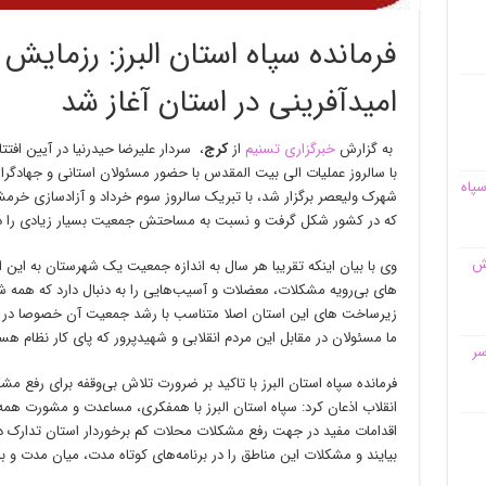
فرمانده سپاه استان البرز: رزمایش
امیدآفرینی در استان آغاز شد
به گزارش
خبرگزاری تسنیم
از
کرج
، سردار علیرضا حیدرنیا در آیین افت
با سالروز عملیات الی بیت المقدس با حضور مسئولان استانی و جهادگر
سپاه
شهرک ولیعصر برگزار شد، با تبریک سالروز سوم خرداد و آزادسازی خرمشه
که در کشور شکل گرفت و نسبت به مساحتش جمعیت بسیار زیادی را د
قش
وی با بیان اینکه تقریبا هر سال به اندازه جمعیت یک شهرستان به این
های بی‌رویه مشکلات، معضلات و آسیب‌هایی را به دنبال دارد که همه شم
زیرساخت های این استان اصلا متناسب با رشد جمعیت آن خصوصا در سنو
ما مسئولان در مقابل این مردم انقلابی و شهیدپرور که پای کار نظام هس
سر
فرمانده سپاه استان البرز با تاکید بر ضرورت تلاش بی‌وقفه برای رفع مش
انقلاب اذعان کرد: سپاه استان البرز با همفکری، مساعدت و مشورت همه
اقدامات مفید در جهت رفع مشکلات محلات کم برخوردار استان تدارک دی
بیایند و مشکلات این مناطق را در برنامه‌های کوتاه مدت، میان مدت و ب