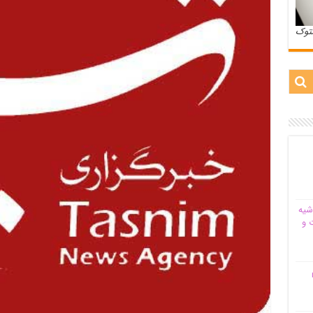
ستوک
شیه‌
 و
م