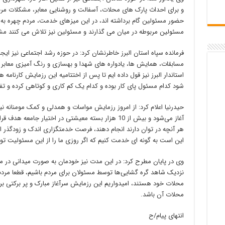
و برای احداث پارک های محلات، آسفالت و روشنایی معابر، مشکلات مربو
حضور مسئولین گام برداشته اند، در این میزهای خدمت، مردم چهره به 
مسئولین مربوطه در میان می گذارند و مسئولین نیز تلاش می کنند 
فرمانده سپاه استان البرز خاطرنشان کرد: در حوزه رشد اجتماعی نیز ایجا
مسابقات، همایش ها، یادواره های شهدا و بهسازی و رنگ آمیزی معابر د
استاندار البرز نیز قول داده ایم تا پس از اختتامیه این رزمایش کارنامه
شود کدام مسئول پای کار بوده و کدام یک کم کاری و کوتاهی کرده و تف
آغاز می‌شود و بیش از 10 هزار بسته معیشتی در اختیار ج
هر آنچه در توان دارند انجام دهند، فرصت خدمتگزاری اندک و زودگذر ا
این است به گونه ای خدمت کنیم که اگر روزی ما را از این مسئولیت تود
وی در پایان مطرح کرد: در این مدت نیز خودمان به صورت میدانی در مح
نزدیک شاهد گره گشایی‌ها توسط مسئولان برای مردم باشیم، قطعا مردم
محلات خود هستند، امیدواریم این رزمایش سرآغاز مبارک و پر برکتی برا
محلات آن باشد.
انتهای پیام/ح