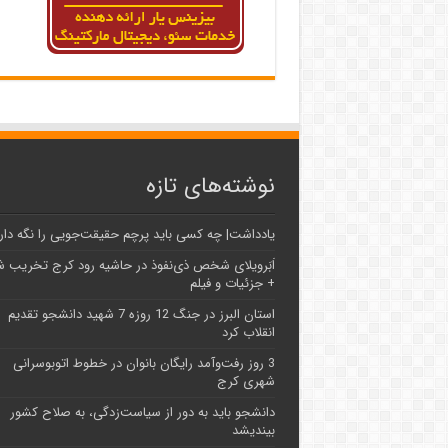
نوشته‌های تازه
یادداشت| ‌چه کسی باید پرچم حقیقت‌جویی را نگه دار
اَبَر‌ویلای شخص ذی‌نفوذ در حاشیه‌ رود کرج تخریب 
+ جزئیات و فیلم
استان البرز در جنگ 12 روزه 7 شهید دانشجو تقدیم
انقلاب کرد
3 روز رفت‌وآمد رایگان بانوان در خطوط اتوبوسرانی
شهری کرج
دانشجو باید به دور از سیاست‌زدگی، به صلاح کشور
بیندیشد