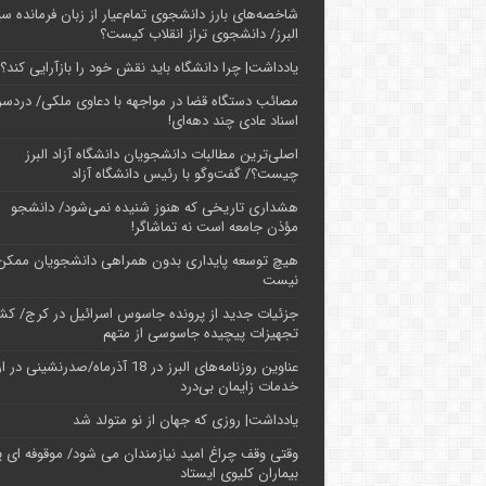
شاخصه‌های بارز دانشجوی تمام‌عیار از زبان فرمانده سپ
البرز/ دانشجوی تراز انقلاب کیست؟
یادداشت| چرا دانشگاه باید نقش خود را بازآرایی کند؟
مصائب دستگاه قضا در مواجهه با دعاوی ملکی/ دردسر
اسناد عادی چند‌ دهه‌ای!
اصلی‌ترین مطالبات دانشجویان دانشگاه آزاد البرز
چیست؟/ گفت‌وگو با رئیس دانشگاه آز‌اد
هشداری تاریخی که هنوز شنیده نمی‌شود/ دانشجو
مؤذن جامعه است نه تماشاگر!
هیچ توسعه پایداری بدون همراهی دانشجویان ممکن
نیست
جزئیات جدید از پرونده جاسوس اسرائیل در کرج/‌ ک
تجهیزات پیچیده جاسوسی از متهم
عناوین روزنامه‌های البرز در ‌18 آذرماه/صدرنشینی د
خدمات زایمان بی‌درد
یادداشت| روزی که جهان از نو متولد شد
وقتی وقف چراغ امید نیازمندان می شود/ موقوفه ای پ
بیماران کلیوی ایستاد