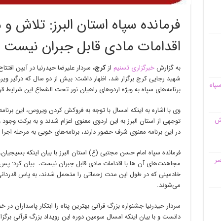
فرمانده سپاه استان البرز: تلاش 
اقدامات مادی قابل جبران نیست
به گزارش
خبرگزاری تسنیم
از
کرج،
سردار علیرضا حیدرنیا در آیین افتتاح
شهید رجایی کرج برگزار شد، اظهار داشت: بیش از دو سال که درگیر و
سپاه
برنامه‌های سپاه به ویژه اردوهای راهیان نور تحت الشعاع این شرایط ق
وی با اشاره به اینکه امسال با توجه به فروکش کردن ویروس، این برنامه 
قش
توجهی از استان البرز به این اردوی معنوی اعزام شدند و به برکت وجود
در این برنامه معنوی شرف حضور دارند، برنامه‌های خوبی به مرحله اجرا 
فرمانده سپاه امام حسن مجتبی (ع) استان البرز با بیان اینکه بسیجیان
سر
مجاهدت‌های آن ها با اقدامات مادی قابل جبران نیست، بیان کرد: پس 
خادمینی که در طول این مدت زحماتی را متحمل شدند، به پاس قدردان
می‌شوند.
سردار حیدرنیا جشنواره بزرگ قرآنی بهترین پناه را ابتکار پاسداران در 
دانست و با بیان اینکه امسال سومین دوره این رویداد بزرگ قرآنی برگز