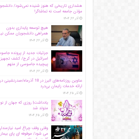
هشداری تاریخی که هنوز شنیده نمی‌شود/ دانشجو
مؤذن جامعه است نه تماشاگر!
آذر ۲۶, ۱۴۰۴
هیچ توسعه پایداری بدون
همراهی دانشجویان ممکن ن
آذر ۲۶, ۱۴۰۴
جزئیات جدید از پرونده جاس
اسرائیل در کرج/‌ کشف تجهیز
پیچیده جاسوسی از متهم
آذر ۲۶, ۱۴۰۴
عناوین روزنامه‌های البرز در ‌18 آذرماه/صدرنشینی در
ارائه خدمات زایمان بی‌درد
آذر ۲۵, ۱۴۰۴
یادداشت| روزی که جهان از نو
متولد شد
آذر ۲۵, ۱۴۰۴
وقتی وقف چراغ امید نیازمندا
می شود/ موقوفه ای پای بیمار