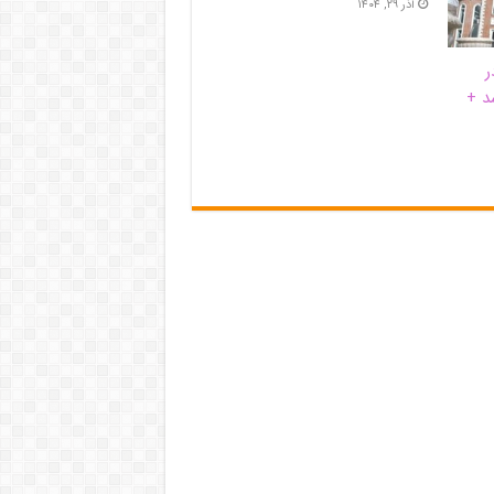
آذر ۲۹, ۱۴۰۴
ر
د +