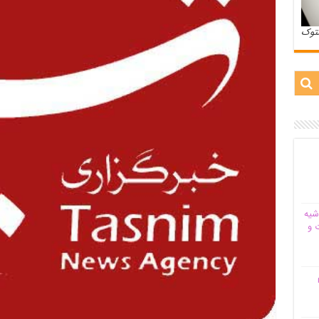
ستوک
شیه‌
 و
م