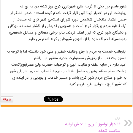
غفور قاسم پور یکی از گزینه های شهرداری کرج روز شنبه درنامه ای که
رونوشت آن در اختیار ایرنا البرز قرار گرفت ،اعلام کرده است : ضمن تشکر از
حسن اعتماد منتخبان ششمین دوره شورای اسلامی شهر کرج که منبعث از
آراء قاطبه مردم بزرگوار کرج است و همچنین قدردانی از اقشار مختلف، بزرگان
و نخبگان شهر کرج که ابراز لطف کردند، بنابر برخی مصالح و مسایل شخصی؛
بدینوسیله انصراف خود را از نامزدی شهرداری کرج اعلام می دارم.
اینجانب خدمت به مردم را جزو وظایف خطیر و ملی خود دانسته اما با توجه به
مسوولیت فعلی، از پذیرش مسوولیت جدید معذور می باشم.
امید دارم در سایه لطف و عنایت الهی و توجهات حضرت ولی عصر(عج)تحت
زعامت مقام معظم رهبری، حاصل تلاش و نتیجه انتخاب اعضای شورای شهر
به خیر و صلاح مردم شهر کرج باشد و مسیر خدمت و پویایی را در آینده ی
کلانشهر کرج با توفیق طی طریق کنید.
قبلی
۱۶ هزار نوآموز البرزی سنجش اولیه
سلامت شدند