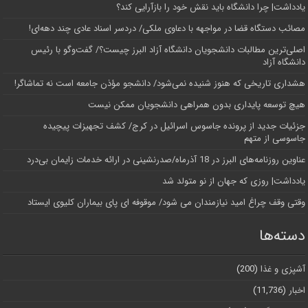
یادداشت| چرا دانشگاه باید نقش خود را بازآرایی کند؟
مصائب دستگاه قضا در مواجهه با دعاوی ملکی/ دردسر اسناد عادی چند‌ دهه‌ای!
اصلی‌ترین مطالبات دانشجویان دانشگاه آزاد البرز چیست؟/ گفت‌وگو با رئیس
دانشگاه آز‌اد
هشداری تاریخی که هنوز شنیده نمی‌شود/ دانشجو مؤذن جامعه است نه تماشاگر!
هیچ توسعه پایداری بدون همراهی دانشجویان ممکن نیست
جزئیات جدید از پرونده جاسوس اسرائیل در کرج/‌ کشف تجهیزات پیچیده
جاسوسی از متهم
عناوین روزنامه‌های البرز در ‌18 آذرماه/صدرنشینی در ارائه خدمات زایمان بی‌درد
یادداشت| روزی که جهان از نو متولد شد
وقتی وقف چراغ امید نیازمندان می شود/ موقوفه ای پای بیماران کلیوی ایستاد
دسته‌ها
آشپزی و غذا
(200)
اخبار
(11,736)