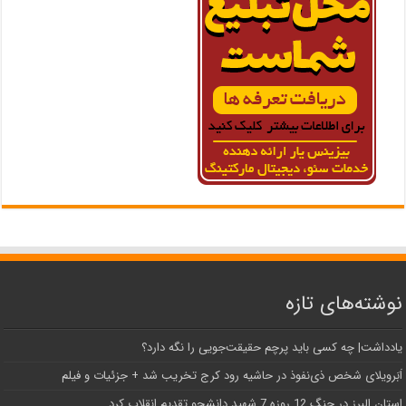
نوشته‌های تازه
یادداشت| ‌چه کسی باید پرچم حقیقت‌جویی را نگه دارد؟
اَبَر‌ویلای شخص ذی‌نفوذ در حاشیه‌ رود کرج تخریب شد + جزئیات و فیلم
استان البرز در جنگ 12 روزه 7 شهید دانشجو تقدیم انقلاب کرد