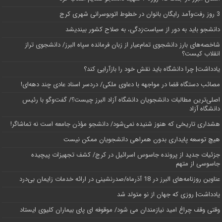
3 روز رفت‌وآمد رایگان بانوان در خطوط اتوبوسرانی شهری کرج
دانشجو باید به دور از سیاست‌زدگی، به صلاح کشور بیندیشد
شاخصه‌های بارز دانشجوی تمام‌عیار از زبان فرمانده سپاه البرز/ دانشجوی تراز
انقلاب کیست؟
یادداشت| چرا دانشگاه باید نقش خود را بازآرایی کند؟
مصائب دستگاه قضا در مواجهه با دعاوی ملکی/ دردسر اسناد عادی چند‌ دهه‌ای!
اصلی‌ترین مطالبات دانشجویان دانشگاه آزاد البرز چیست؟/ گفت‌وگو با رئیس
دانشگاه آز‌اد
هشداری تاریخی که هنوز شنیده نمی‌شود/ دانشجو مؤذن جامعه است نه تماشاگر!
هیچ توسعه پایداری بدون همراهی دانشجویان ممکن نیست
جزئیات جدید از پرونده جاسوس اسرائیل در کرج/‌ کشف تجهیزات پیچیده
جاسوسی از متهم
عناوین روزنامه‌های البرز در ‌18 آذرماه/صدرنشینی در ارائه خدمات زایمان بی‌درد
یادداشت| روزی که جهان از نو متولد شد
وقتی وقف چراغ امید نیازمندان می شود/ موقوفه ای پای بیماران کلیوی ایستاد