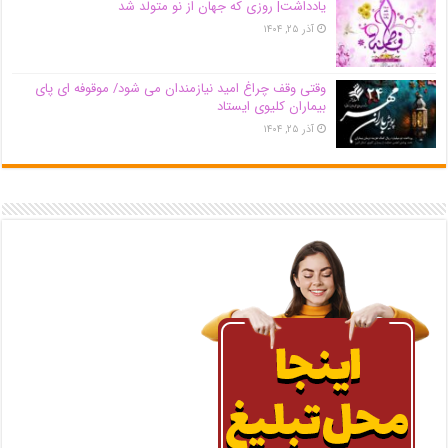
یادداشت| روزی که جهان از نو متولد شد
آذر ۲۵, ۱۴۰۴
وقتی وقف چراغ امید نیازمندان می شود/ موقوفه ای پای
بیماران کلیوی ایستاد
آذر ۲۵, ۱۴۰۴