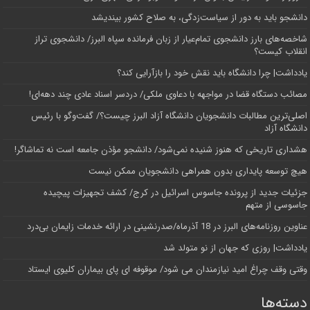
دانشجو باید به دور از سیاست‌زدگی، به صلاح کشور بیندیشد
شاخصه‌های بارز دانشجوی تمام‌عیار از زبان فرمانده سپاه البرز/ دانشجوی تراز
انقلاب کیست؟
یادداشت| چرا دانشگاه باید نقش خود را بازآرایی کند؟
مصائب دستگاه قضا در مواجهه با دعاوی ملکی/ دردسر اسناد عادی چند‌ دهه‌ای!
اصلی‌ترین مطالبات دانشجویان دانشگاه آزاد البرز چیست؟/ گفت‌وگو با رئیس
دانشگاه آز‌اد
هشداری تاریخی که هنوز شنیده نمی‌شود/ دانشجو مؤذن جامعه است نه تماشاگر!
هیچ توسعه پایداری بدون همراهی دانشجویان ممکن نیست
جزئیات جدید از پرونده جاسوس اسرائیل در کرج/‌ کشف تجهیزات پیچیده
جاسوسی از متهم
عناوین روزنامه‌های البرز در ‌18 آذرماه/صدرنشینی در ارائه خدمات زایمان بی‌درد
یادداشت| روزی که جهان از نو متولد شد
وقتی وقف چراغ امید نیازمندان می شود/ موقوفه ای پای بیماران کلیوی ایستاد
دسته‌ها