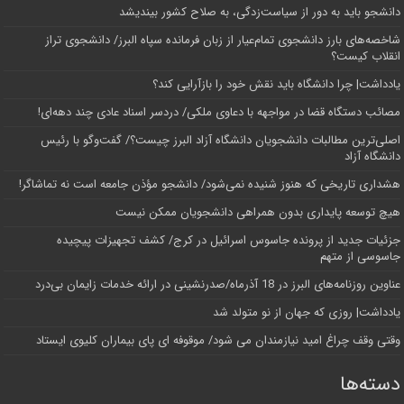
دانشجو باید به دور از سیاست‌زدگی، به صلاح کشور بیندیشد
شاخصه‌های بارز دانشجوی تمام‌عیار از زبان فرمانده سپاه البرز/ دانشجوی تراز
انقلاب کیست؟
یادداشت| چرا دانشگاه باید نقش خود را بازآرایی کند؟
مصائب دستگاه قضا در مواجهه با دعاوی ملکی/ دردسر اسناد عادی چند‌ دهه‌ای!
اصلی‌ترین مطالبات دانشجویان دانشگاه آزاد البرز چیست؟/ گفت‌وگو با رئیس
دانشگاه آز‌اد
هشداری تاریخی که هنوز شنیده نمی‌شود/ دانشجو مؤذن جامعه است نه تماشاگر!
هیچ توسعه پایداری بدون همراهی دانشجویان ممکن نیست
جزئیات جدید از پرونده جاسوس اسرائیل در کرج/‌ کشف تجهیزات پیچیده
جاسوسی از متهم
عناوین روزنامه‌های البرز در ‌18 آذرماه/صدرنشینی در ارائه خدمات زایمان بی‌درد
یادداشت| روزی که جهان از نو متولد شد
وقتی وقف چراغ امید نیازمندان می شود/ موقوفه ای پای بیماران کلیوی ایستاد
دسته‌ها