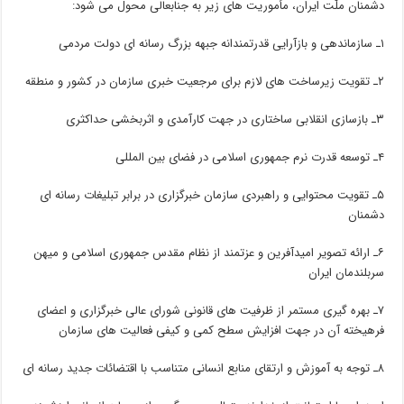
دشمنان ملّت ایران، مأموریت­ های زیر به جناب­عالی محول می­ شود:
۱ـ سازماندهی و بازآرایی قدرتمندانه جبهه بزرگ رسانه­ ای دولت مردمی
۲ـ تقویت زیرساخت­ های لازم برای مرجعیت خبری سازمان در کشور و منطقه
۳ـ بازسازی انقلابی ساختاری در جهت کارآمدی و اثربخشی حداکثری
۴ـ توسعه قدرت نرم جمهوری اسلامی در فضای بین­ المللی
۵ـ تقویت محتوایی و راهبردی سازمان خبرگزاری در برابر تبلیغات رسانه­ ای
دشمنان
۶ـ ارائه تصویر امیدآفرین و عزتمند از نظام مقدس جمهوری اسلامی و میهن
سربلندمان ایران
۷ـ بهره­ گیری مستمر از ظرفیت­ های قانونی شورای عالی خبرگزاری و اعضای
فرهیخته آن در جهت افزایش سطح کمی و کیفی فعالیت­ های سازمان
۸ـ توجه به آموزش و ارتقای منابع انسانی متناسب با اقتضائات جدید رسانه­ ای