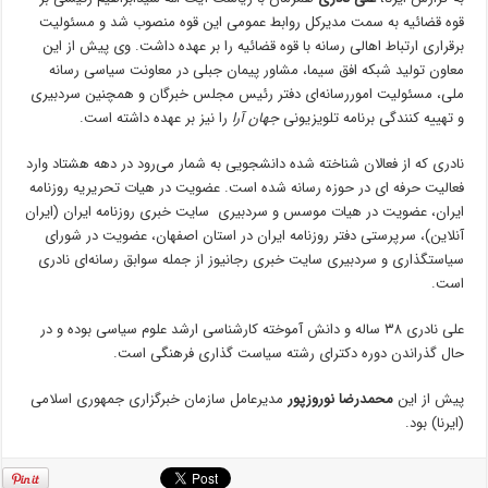
قوه قضائیه به سمت مدیرکل روابط عمومی این قوه منصوب شد و مسئولیت
برقراری ارتباط اهالی رسانه با قوه قضائیه را بر عهده داشت. وی پیش از این
معاون تولید شبکه افق سیما، مشاور پیمان جبلی در معاونت سیاسی رسانه
ملی، مسئولیت اموررسانه‌ای دفتر رئیس مجلس خبرگان و همچنین سردبیری
و تهییه کنندگی برنامه تلویزیونی
جهان آرا
را نیز بر عهده داشته است.
نادری که از فعالان شناخته شده دانشجویی به شمار می‌رود در دهه هشتاد وارد
فعالیت حرفه ای در حوزه رسانه شده است. عضویت در هیات تحریریه روزنامه
ایران، عضویت در هیات موسس و سردبیری سایت خبری روزنامه ایران (ایران
آنلاین)، سرپرستی دفتر روزنامه ایران در استان اصفهان، عضویت در شورای
سیاستگذاری و سردبیری سایت خبری رجانیوز از جمله سوابق رسانه‌ای نادری
است.
علی نادری ۳۸ ساله و دانش آموخته کارشناسی ارشد علوم سیاسی بوده و در
حال گذراندن دوره دکترای رشته سیاست گذاری فرهنگی است.
پیش از این
محمدرضا نوروزپور
مدیرعامل سازمان خبرگزاری جمهوری اسلامی
(ایرنا) بود.