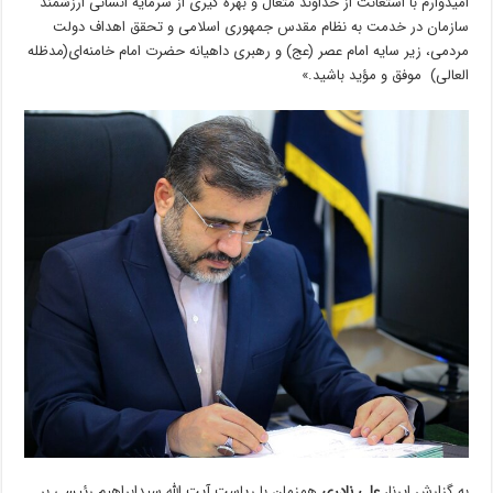
امیدوارم با استعانت از خداوند متعال و بهره­ گیری از سرمایه انسانی ارزشمند
سازمان در خدمت به نظام مقدس جمهوری اسلامی و تحقق اهداف دولت
مردمی، زیر سایه امام عصر (عج) و رهبری داهیانه حضرت امام خامنه‌ای(مدظله
العالی) موفق و مؤید باشید.»
به گزارش ایرنا،
علی نادری
همزمان با ریاست آیت الله سیدابراهیم رئیسی بر