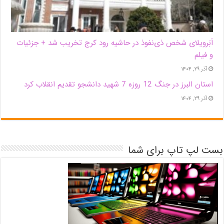
اَبَر‌ویلای شخص ذی‌نفوذ در حاشیه‌ رود کرج تخریب شد + جزئیات
و فیلم
آذر ۲۹, ۱۴۰۴
استان البرز در جنگ 12 روزه 7 شهید دانشجو تقدیم انقلاب کرد
آذر ۲۹, ۱۴۰۴
بست لپ تاپ برای شما