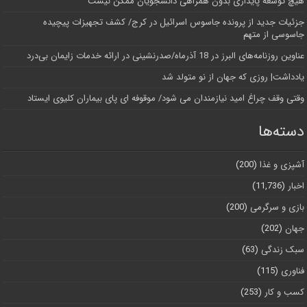
هیچ توسعه پایداری بدون همراهی دانشجویان ممکن نیست
جزئیات جدید از پرونده جاسوس اسرائیل در کرج/‌ کشف تجهیزات پیچیده
جاسوسی از متهم
عناوین روزنامه‌های البرز در ‌18 آذرماه/صدرنشینی در ارائه خدمات زایمان بی‌درد
یادداشت| روزی که جهان از نو متولد شد
وقتی وقف چراغ امید نیازمندان می شود/ موقوفه ای پای بیماران کلیوی ایستاد
دسته‌ها
آشپزی و غذا
(200)
اخبار
(11,736)
بازی و سرگرمی
(200)
جهان
(202)
سبک زندگی
(63)
فناوری
(115)
کسب و کار
(253)