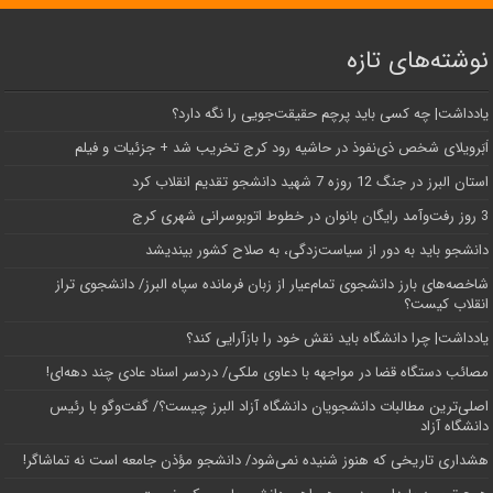
نوشته‌های تازه
یادداشت| ‌چه کسی باید پرچم حقیقت‌جویی را نگه دارد؟
اَبَر‌ویلای شخص ذی‌نفوذ در حاشیه‌ رود کرج تخریب شد + جزئیات و فیلم
استان البرز در جنگ 12 روزه 7 شهید دانشجو تقدیم انقلاب کرد
3 روز رفت‌وآمد رایگان بانوان در خطوط اتوبوسرانی شهری کرج
دانشجو باید به دور از سیاست‌زدگی، به صلاح کشور بیندیشد
شاخصه‌های بارز دانشجوی تمام‌عیار از زبان فرمانده سپاه البرز/ دانشجوی تراز
انقلاب کیست؟
یادداشت| چرا دانشگاه باید نقش خود را بازآرایی کند؟
مصائب دستگاه قضا در مواجهه با دعاوی ملکی/ دردسر اسناد عادی چند‌ دهه‌ای!
اصلی‌ترین مطالبات دانشجویان دانشگاه آزاد البرز چیست؟/ گفت‌وگو با رئیس
دانشگاه آز‌اد
هشداری تاریخی که هنوز شنیده نمی‌شود/ دانشجو مؤذن جامعه است نه تماشاگر!