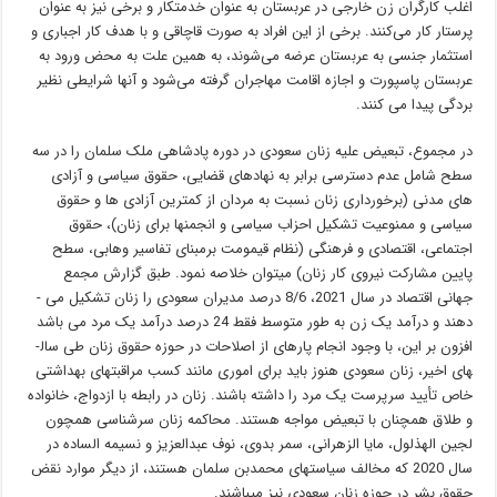
اغلب کارگران زن خارجی در عربستان به عنوان خدمتکار و برخی نیز به عنوان
پرستار کار می‌کنند. برخی از این افراد به صورت قاچاقی و با هدف کار اجباری و
استثمار جنسی به عربستان عرضه می‌شوند، به همین علت به محض ورود به
عربستان پاسپورت و اجازه اقامت مهاجران گرفته می‌شود و آنها شرایطی نظیر
بردگی پیدا می کنند.
در مجموع، تبعیض علیه زنان سعودی در دوره پادشاهی ملک سلمان را در سه
سطح شامل عدم دسترسی برابر به نهادهای قضایی، حقوق سیاسی و آزادی‌
های مدنی (برخورداری زنان نسبت به مردان از کمترین آزادی­ ها و حقوق
سیاسی و ممنوعیت تشکیل احزاب سیاسی و انجمن­ها برای زنان)، حقوق
اجتماعی، اقتصادی و فرهنگی (نظام قیمومت برمبنای تفاسیر وهابی، سطح
پایین مشارکت نیروی کار زنان) می­توان خلاصه نمود. طبق گزارش مجمع
جهانی اقتصاد در سال 2021، 8/6 درصد مدیران سعودی را زنان تشکیل می ­
دهند و درآمد یک زن به طور متوسط فقط 24 درصد درآمد یک مرد می باشد
افزون بر این، با وجود انجام پاره­ای از اصلاحات در حوزه حقوق زنان طی سال­
های اخیر، زنان سعودی هنوز باید برای اموری مانند کسب مراقبت­های بهداشتی
خاص تأیید سرپرست یک مرد را داشته باشند. زنان در رابطه با ازدواج، خانواده
و طلاق همچنان با تبعیض مواجه هستند. محاکمه زنان سرشناسی همچون
لجین الهذلول، مایا الزهرانی، سمر بدوی، نوف عبدالعزیز و نسیمه الساده در
سال 2020 که مخالف سیاست­های محمدبن سلمان هستند، از دیگر موارد نقض
حقوق بشر در حوزه زنان سعودی نیز می­باشند.