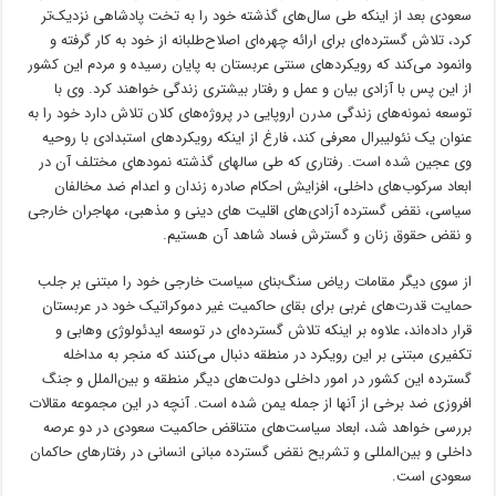
سعودی بعد از اینکه طی سال‌های گذشته خود را به تخت پادشاهی نزدیک‌تر
کرد، تلاش گسترده‌ای برای ارائه چهره‌ای اصلاح‌طلبانه از خود به کار گرفته و
وانمود می‌کند که رویکردهای سنتی عربستان به پایان رسیده و مردم این کشور
از این پس با آزادی بیان و عمل و رفتار بیشتری زندگی خواهند کرد. وی با
توسعه نمونه‌های زندگی مدرن اروپایی در پروژه‌های کلان تلاش دارد خود را به
عنوان یک نئولیبرال معرفی کند، فارغ از اینکه رویکردهای استبدادی با روحیه
وی عجین شده است. رفتاری که طی سالهای گذشته نمودهای مختلف آن در
ابعاد سرکوب‌های داخلی، افزایش احکام صادره زندان و اعدام ضد مخالفان
سیاسی، نقض گسترده آزادی‌های اقلیت های دینی و مذهبی، مهاجران خارجی
و نقض حقوق زنان و گسترش فساد شاهد آن هستیم.
از سوی دیگر مقامات ریاض سنگ‌بنای سیاست خارجی خود را مبتنی بر جلب
حمایت قدرت‌های غربی برای بقای حاکمیت غیر دموکراتیک خود در عربستان
قرار داده‌اند، علاوه بر اینکه تلاش گسترده‌ای در توسعه ایدئولوژی وهابی و
تکفیری مبتنی بر این رویکرد در منطقه دنبال می‌کنند که منجر به مداخله
گسترده این کشور در امور داخلی دولت‌های دیگر منطقه و بین‌الملل و جنگ
افروزی ضد برخی از آنها از جمله یمن شده است. آنچه در این مجموعه مقالات
بررسی خواهد شد، ابعاد سیاست‌های متناقض حاکمیت سعودی در دو عرصه
داخلی و بین‌المللی و تشریح نقض گسترده مبانی انسانی در رفتارهای حاکمان
سعودی است.