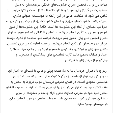
مهاجر زن و … . تخمین میزان خشونت‌های خانگی در عربستان به دلیل
محدودیت در گزارش این موارد و فقدان داده‌ها مشکل است و تنها مواردی را
شامل می شود که شکایت هایی در این رابطه به موسسات حقوقی بشری
رسیده باشد. خشونت‌های فیزیکی، اعمال خشونت‌آمیز، آزار جنسی و توهین و
افترا تنها تعدادی از ابعاد این خشونت ها است. 60% این خشونت‌ها از سوی
شوهر و سپس بستگان انجام می‌شود. براساس شکایاتی که کمیسیون حقوق
بشر و انجمن ملی برای حقوق بشر دریافت کردند، سوءاستفاده از قدرت توسط
مردان در زمینه‌های گوناگون انجام می‌شود، از جمله اجازه ندادن برای تحصیل،
ندادن حق زنان و کودکان، رها کردن همسر و فرزندان از جانب مرد، مصادره
اسناد و مدارک رسمی مانند کارت شناسایی برای پیشگیری از مسافرت و
جلوگیری از دیدار زنان با فرزندان.
ازدواج با دختران خردسال بنا به ملاحظات پولی و مالی یا قبیله‌ای به اجبار آنها
به پذیرش این نوع ازدواج‌ها از دیگر خشونت‌های اعمال شده بر ضد زنان
عربستان سعودی است. در فضای عمومی عربستان موارد مربوط به تجاوز به
عنف کمتر مورد بحث قرار می‌گیرد، زیرا قربانیان وحشت دارند در صورت افشای
تجاوز علیه خود در معرض قضاوت منفی افراد جامعه و خشونت از سوی
بستگان خود قرار گیرند، به همین علت اطلاعات جامعی در مورد تجاوز به آن
در عربستان وجود ندارد.