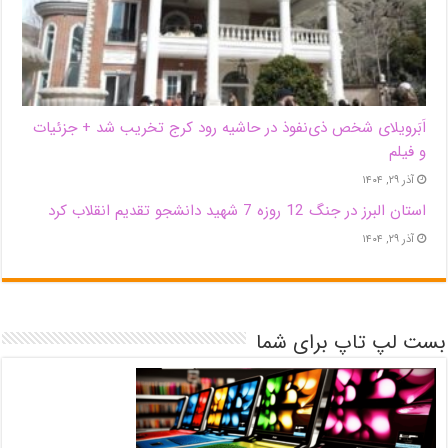
اَبَر‌ویلای شخص ذی‌نفوذ در حاشیه‌ رود کرج تخریب شد + جزئیات
و فیلم
آذر ۲۹, ۱۴۰۴
استان البرز در جنگ 12 روزه 7 شهید دانشجو تقدیم انقلاب کرد
آذر ۲۹, ۱۴۰۴
بست لپ تاپ برای شما