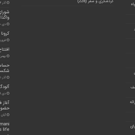
گردشگری و سفر
(228)
آذر ۴, ۱۴۰۰
اه
شورای
واگذار
دی ۳۰, ۱۴۰۰
کرونا
فروردین ۷
افتتا
بهمن ۲۲, ۰۰
حساسی
شکست
آذر ۱۱, ۱۴۰۰
آلودگ
شف
دی ۲۹, ۱۴۰۱
ر ارائه
آغاز 
حضور 
آبان ۳۰, ۱۴۰۰
imani
ای
 life