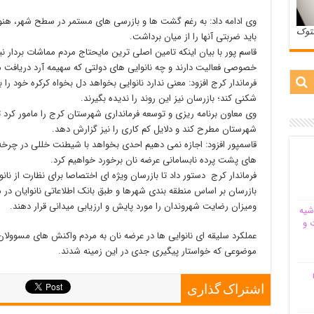
وی ادامه داد: به رغم گشت ها و بازرسی های مستمر در سطح شهر، هنوز
ستوک
باید ضربتی آنها را از میان برداشت.
قاسم پور با بیان اینکه تامین اصلی ترین مایحتاج مردم مماشات بردار
خصوصی فعالیت دارند و چه نانوایی های دولتی که سهیمه آرد دریافت می
فرماندار کرج افزود: معنی ندارد نانوایی بخواهد دل بخواه کرکره خود را 
شکنی کند؛ بازرسان نیز این روند را ندیده بگیرند.
وی معاون برنامه ریزی و توسعه فرمانداری شهرستان کرج را مامور کرد تا
شهرستان مطرح کند و دلایل کم کاری را نیز گزارش دهد.
قاسمپور افزود: اجازه نمی دهیم احدی بخواهد با شیطنت خللی در چرخه 
های پشت پرده نابسامانی عرضه نان برخورد خواهیم کرد.
فرماندار کرج دستور داد تا بازرسان ویژه ای اختصاصا برای نظارت از نان
بازرسان بر اساس منطقه بندی شهرها ‌و طبق بانک اطلاعاتی نانوایان د
ومیزان رضایت شهروندان را مورد پایش و ارزیابی میدانی قرار دهند.
شیه‌
 و
عملکرد سلیقه ای نانوایی ها در عرضه نان به مردم واکنش های مسوولان ا
موضوعی که خواستار پیگیری جدی در این زمینه شدند.
م
اشتراک گذاری