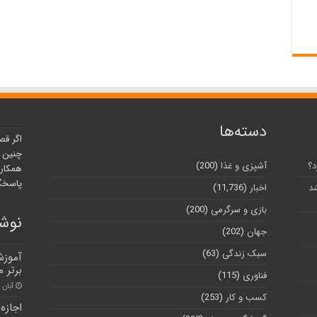
دسته‌ها
اگر قص
چنین ر
د؟
آشپزی و غذا
(200)
همکارا
پاسخگو
شد
اخبار
(11,736)
بازی و سرگرمی
(200)
نوشت
جهان
(202)
سبک زندگی
(63)
آموزش
برتر 
فناوری
(115)
آبان ۳۰, ۱۴۰۰
کسب و کار
(253)
اجازه