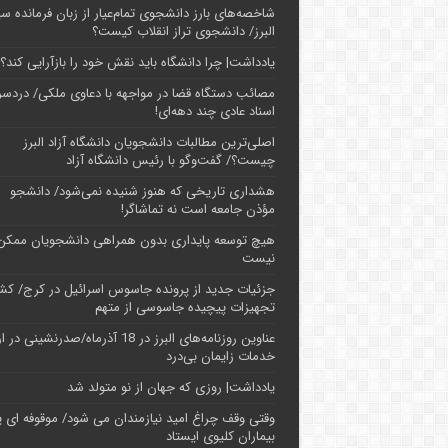
شاخصه‌های بارز دانشجوی تمام‌عیار از زبان فرمانده سپ
البرز/ دانشجوی تراز انقلاب کیست؟
یادداشت| چرا دانشگاه باید نقش خود را بازآرایی کند؟
مصائب دستگاه قضا در مواجهه با دعاوی ملکی/ دردسر
اسناد عادی چند‌ دهه‌ای!
اصلی‌ترین مطالبات دانشجویان دانشگاه آزاد البرز
چیست؟/ گفت‌وگو با رئیس دانشگاه آز‌اد
هشداری تاریخی که هنوز شنیده نمی‌شود/ دانشجو
مؤذن جامعه است نه تماشاگر!
هیچ توسعه پایداری بدون همراهی دانشجویان ممکن
نیست
جزئیات جدید از پرونده جاسوس اسرائیل در کرج/‌ ک
تجهیزات پیچیده جاسوسی از متهم
عناوین روزنامه‌های البرز در ‌18 آذرماه/صدرنشینی د
خدمات زایمان بی‌درد
یادداشت| روزی که جهان از نو متولد شد
وقتی وقف چراغ امید نیازمندان می شود/ موقوفه ای پ
بیماران کلیوی ایستاد