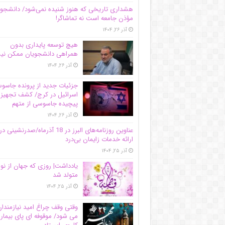
هشداری تاریخی که هنوز شنیده نمی‌شود/ دانشجو
مؤذن جامعه است نه تماشاگر!
آذر ۲۶, ۱۴۰۴
هیچ توسعه پایداری بدون
همراهی دانشجویان ممکن ن
آذر ۲۶, ۱۴۰۴
جزئیات جدید از پرونده جاس
اسرائیل در کرج/‌ کشف تجهیز
پیچیده جاسوسی از متهم
آذر ۲۶, ۱۴۰۴
عناوین روزنامه‌های البرز در ‌18 آذرماه/صدرنشینی در
ارائه خدمات زایمان بی‌درد
آذر ۲۵, ۱۴۰۴
یادداشت| روزی که جهان از نو
متولد شد
آذر ۲۵, ۱۴۰۴
وقتی وقف چراغ امید نیازمندا
می شود/ موقوفه ای پای بیمار