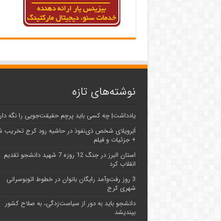
نوشته‌های تازه
یادداشت| ‌چه کسی باید پرچم حقیقت‌جویی را نگه دار
اَبَر‌ویلای شخص ذی‌نفوذ در حاشیه‌ رود کرج تخریب 
+ جزئیات و فیلم
استان البرز در جنگ 12 روزه 7 شهید دانشجو تقدیم
انقلاب کرد
3 روز رفت‌وآمد رایگان بانوان در خطوط اتوبوسرانی
شهری کرج
دانشجو باید به دور از سیاست‌زدگی، به صلاح کشور
بیندیشد