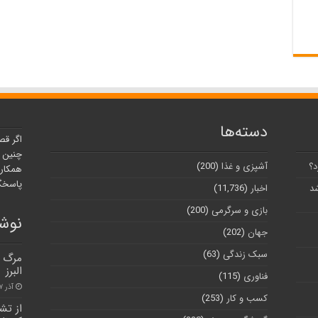
دسته‌ها
اگر قص
چنین ر
د؟
آشپزی و غذا
(200)
همکارا
پاسخگو
شد
اخبار
(11,736)
بازی و سرگرمی
(200)
نوشت
جهان
(202)
سبک زندگی
(63)
البرز
فناوری
(115)
آذر ۲۷, ۱۴۰۰
کسب و کار
(253)
از تش