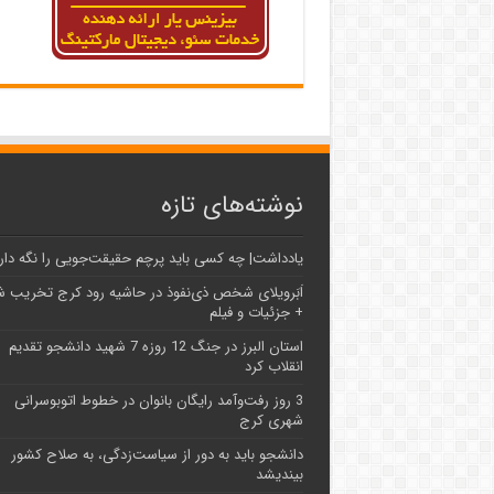
نوشته‌های تازه
یادداشت| ‌چه کسی باید پرچم حقیقت‌جویی را نگه دار
اَبَر‌ویلای شخص ذی‌نفوذ در حاشیه‌ رود کرج تخریب 
+ جزئیات و فیلم
استان البرز در جنگ 12 روزه 7 شهید دانشجو تقدیم
انقلاب کرد
3 روز رفت‌وآمد رایگان بانوان در خطوط اتوبوسرانی
شهری کرج
دانشجو باید به دور از سیاست‌زدگی، به صلاح کشور
بیندیشد