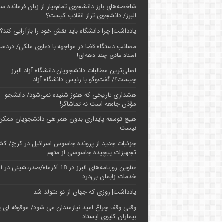
شاخصه‌های بارز دانشجوی تمام‌عیار از زبان فرمانده سپ
البرز/ دانشجوی تراز انقلاب کیست؟
یادداشت| چرا دانشگاه باید نقش خود را بازآرایی کند؟
مصائب دستگاه قضا در مواجهه با دعاوی ملکی/ دردسر
اسناد عادی چند‌ دهه‌ای!
اصلی‌ترین مطالبات دانشجویان دانشگاه آزاد البرز
چیست؟/ گفت‌وگو با رئیس دانشگاه آز‌اد
هشداری تاریخی که هنوز شنیده نمی‌شود/ دانشجو
مؤذن جامعه است نه تماشاگر!
هیچ توسعه پایداری بدون همراهی دانشجویان ممکن
نیست
جزئیات جدید از پرونده جاسوس اسرائیل در کرج/‌ ک
تجهیزات پیچیده جاسوسی از متهم
عناوین روزنامه‌های البرز در ‌18 آذرماه/صدرنشینی د
خدمات زایمان بی‌درد
یادداشت| روزی که جهان از نو متولد شد
وقتی وقف چراغ امید نیازمندان می شود/ موقوفه ای پ
بیماران کلیوی ایستاد