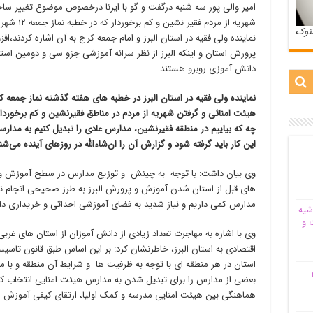
امیر والی پور سه شنبه درگفت و گو با ایرنا درخصوص موضوع تغییر سا
ستوک
نماینده ولی فقیه در استان البرز و امام جمعه کرج به آن اشاره کردند،ا
پرورش استان و اینکه البرز از نظر سرانه آموزشی جزو سی و دومین است
دانش آموزی روبرو هستند.
نماینده ولی فقیه در استان البرز در خطبه های هفته گذشته نماز جمعه ک
هیئت امنائی و گرفتن شهریه از مردم در مناطق فقیرنشین و کم برخوردار 
چه که بیاییم در منطقه فقیرنشین، مدارس عادی را تبدیل کنیم به مدار
این کار باید گرفته شود و گزارش آن را ان‌شاءالله در روزهای آینده می‌شن
وی بیان داشت: با توجه به چینش و توزیع مدارس در سطح آموزش و 
های قبل از استان شدن آموزش و پرورش البرز به طرز صحیحی انجام نگر
مدارس کمی داریم و نیاز شدید به فضای آموزشی احداثی و خریداری دار
شیه‌
 و
وی با اشاره به مهاجرت تعداد زیادی از دانش آموزان از استان های غر
اقتصادی به استان البرز، خاطرنشان کرد: بر این اساس طبق قانون تا
استان در هر منطقه ای با توجه به ظرفیت ها و شرایط آن منطقه و ب
م
بعضی از مدارس را برای تبدیل شدن به مدارس هیئت امنایی انتخاب کند ت
هماهنگی بین هیئت امنایی مدرسه و کمک اولیا، ارتقای کیفی آموزش 