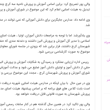
والی پور تصریح کرد: براین اساس آموزش و پرورش ناحیه سه کرج چند 
تبدیل به هیئت امنایی اعلام کرد که این موضوع در شورای آموزش و
وی ادامه داد: مدارس جایگزین برای دانش آموزانی که نمی توانند در 
شد.
وی یادآورشد: اما با توجه به مراجعات دانش آموزان، اولیا ، هیئت ا
اسلامی با مدیر کل آموزش و پرورش البرز داشتند و دغدغه مندی که ح
سپاه
شهرستان کرج داشتند، قرار براین شد که بزودی در جلسه شورای معاونا
موضوع به صورت کارشناسی بررسی شود.
قش
رییس اداره ارزیابی عملکرد و رسیدگی به شکایات آموزش و پرورش البرز
حقی از دانش آموز و اولیای دانش آموز ضایع می شود و عدالت آموزش
شورای آموزش و پرورش شهرستان کرج ، مجدد این موضوع بررسی و تج
سر
وی در عین حال با بیان اینکه در مدارس هیئت امنایی شهریه دریافت 
است بابت کلاس های فوق برنامه که بر اساس پیشنهاد هیئت امنای مدر
پرورش شهرستان به صورت قانونی قابل دریافت خواهد بود.
والی پور تاکید کرد: در همین سال گذشته هم در کنار ساعات رسمی آمو
این مدارس ارائه شده است و اولیای دانش آموزان مدارس استان البرز 