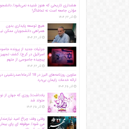
هشداری تاریخی که هنوز شنیده نمی‌شود/ دانشجو
مؤذن جامعه است نه تماشاگر!
آذر ۲۶, ۱۴۰۴
هیچ توسعه پایداری بدون
همراهی دانشجویان ممکن ن
آذر ۲۶, ۱۴۰۴
جزئیات جدید از پرونده جاس
اسرائیل در کرج/‌ کشف تجهیز
پیچیده جاسوسی از متهم
آذر ۲۶, ۱۴۰۴
عناوین روزنامه‌های البرز در ‌18 آذرماه/صدرنشینی در
ارائه خدمات زایمان بی‌درد
آذر ۲۵, ۱۴۰۴
یادداشت| روزی که جهان از نو
متولد شد
آذر ۲۵, ۱۴۰۴
وقتی وقف چراغ امید نیازمندا
می شود/ موقوفه ای پای بیمار