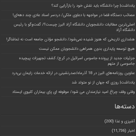
یادداشت| چرا دانشگاه باید نقش خود را بازآرایی کند؟
مصائب دستگاه قضا در مواجهه با دعاوی ملکی/ دردسر اسناد عادی چند‌ دهه‌ای!
اصلی‌ترین مطالبات دانشجویان دانشگاه آزاد البرز چیست؟/ گفت‌وگو با رئیس
دانشگاه آز‌اد
هشداری تاریخی که هنوز شنیده نمی‌شود/ دانشجو مؤذن جامعه است نه تماشاگر!
هیچ توسعه پایداری بدون همراهی دانشجویان ممکن نیست
جزئیات جدید از پرونده جاسوس اسرائیل در کرج/‌ کشف تجهیزات پیچیده
جاسوسی از متهم
عناوین روزنامه‌های البرز در ‌18 آذرماه/صدرنشینی در ارائه خدمات زایمان بی‌درد
یادداشت| روزی که جهان از نو متولد شد
وقتی وقف چراغ امید نیازمندان می شود/ موقوفه ای پای بیماران کلیوی ایستاد
دسته‌ها
آشپزی و غذا
(200)
اخبار
(11,736)