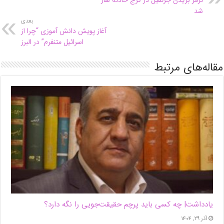
ترمز بریدن جرثقیل در کرج حادثه ساز
شد
بعدی
آغاز پویش دانش آموزی “چرا از
اسرائیل متنفرم” در البرز
مقاله‌های مرتبط
یادداشت| ‌چه کسی باید پرچم حقیقت‌جویی را نگه دارد؟
آذر ۲۹, ۱۴۰۴