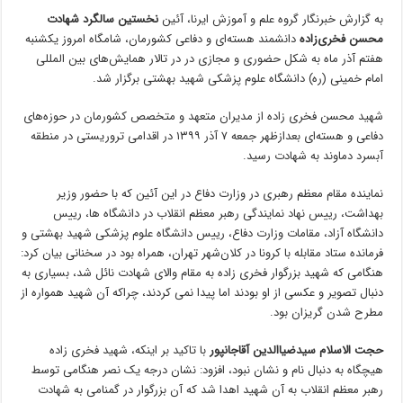
به گزارش خبرنگار گروه علم و آموزش ایرنا، آئین
نخستین سالگرد شهادت
محسن فخری‌زاده
دانشمند هسته‌ای و دفاعی کشورمان، شامگاه امروز یکشنبه
هفتم آذر ماه به شکل حضوری و مجازی در در تالار ‌همایش‌های بین المللی
امام خمینی (ره) دانشگاه علوم ‌پزشکی شهید بهشتی برگزار شد. ‌
شهید محسن فخری زاده از مدیران متعهد و متخصص کشورمان در حوزه‌های
دفاعی و هسته‌ای بعدازظهر جمعه ۷ آذر ۱۳۹۹ در اقدامی تروریستی در منطقه
آبسرد دماوند به شهادت رسید.
نماینده مقام معظم رهبری در وزارت دفاع در این آئین که با حضور وزیر
بهداشت، رییس نهاد نمایندگی رهبر معظم انقلاب در دانشگاه ها، رییس
دانشگاه آزاد، مقامات وزارت دفاع، رییس دانشگاه علوم پزشکی شهید بهشتی و
فرمانده ستاد مقابله با کرونا در کلان‌شهر تهران، همراه بود در سخنانی بیان کرد:
هنگامی که شهید بزرگوار فخری زاده به مقام والای شهادت نائل شد، بسیاری به
دنبال تصویر و عکسی از او بودند اما پیدا نمی کردند، چراکه آن شهید همواره از
مطرح شدن گریزان بود.
حجت الاسلام سیدضیاالدین آقاجانپور
با تاکید بر اینکه، شهید فخری زاده
هیچگاه به دنبال نام و نشان نبود، افزود: نشان درجه یک نصر هنگامی توسط
رهبر معظم انقلاب به آن شهید اهدا شد که آن بزرگوار در گمنامی به شهادت