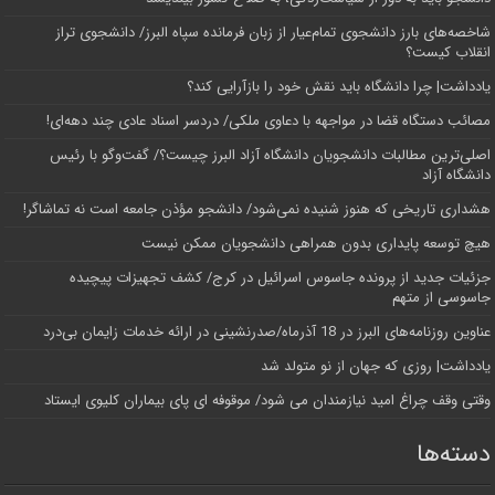
شاخصه‌های بارز دانشجوی تمام‌عیار از زبان فرمانده سپاه البرز/ دانشجوی تراز
انقلاب کیست؟
یادداشت| چرا دانشگاه باید نقش خود را بازآرایی کند؟
مصائب دستگاه قضا در مواجهه با دعاوی ملکی/ دردسر اسناد عادی چند‌ دهه‌ای!
اصلی‌ترین مطالبات دانشجویان دانشگاه آزاد البرز چیست؟/ گفت‌وگو با رئیس
دانشگاه آز‌اد
هشداری تاریخی که هنوز شنیده نمی‌شود/ دانشجو مؤذن جامعه است نه تماشاگر!
هیچ توسعه پایداری بدون همراهی دانشجویان ممکن نیست
جزئیات جدید از پرونده جاسوس اسرائیل در کرج/‌ کشف تجهیزات پیچیده
جاسوسی از متهم
عناوین روزنامه‌های البرز در ‌18 آذرماه/صدرنشینی در ارائه خدمات زایمان بی‌درد
یادداشت| روزی که جهان از نو متولد شد
وقتی وقف چراغ امید نیازمندان می شود/ موقوفه ای پای بیماران کلیوی ایستاد
دسته‌ها