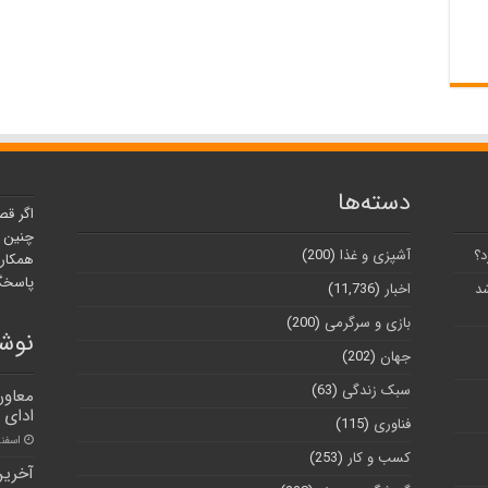
دسته‌ها
اگر قص
چنین ر
د؟
آشپزی و غذا
(200)
همکارا
پاسخگو
شد
اخبار
(11,736)
بازی و سرگرمی
(200)
نوشت
جهان
(202)
سبک زندگی
(63)
معاون
ادای ا
فناوری
(115)
اسفند ۵, ۰
کسب و کار
(253)
آخرین 