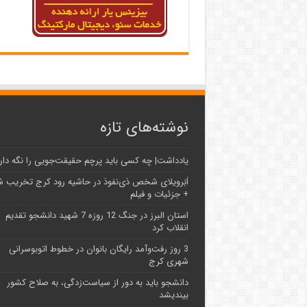
نوشته‌های تازه
یادداشت| ‌چه کسی باید پرچم حقیقت‌جویی را نگه دار
اَبَر‌ویلای شخص ذی‌نفوذ در حاشیه‌ رود کرج تخریب 
+ جزئیات و فیلم
استان البرز در جنگ 12 روزه 7 شهید دانشجو تقدیم
انقلاب کرد
3 روز رفت‌وآمد رایگان بانوان در خطوط اتوبوسرانی
شهری کرج
دانشجو باید به دور از سیاست‌زدگی، به صلاح کشور
بیندیشد