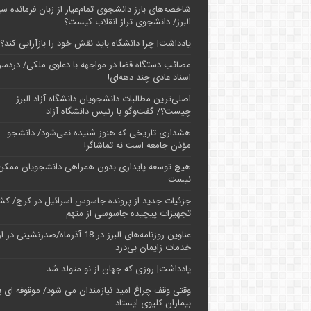
شاخصه‌های بارز دانشجوی تمام‌عیار از زبان فرمانده سپ
البرز/ دانشجوی تراز انقلاب کیست؟
یادداشت| چرا دانشگاه باید نقش خود را بازآرایی کند؟
مصائب دستگاه قضا در مواجهه با دعاوی ملکی/ دردسر
اسناد عادی چند‌ دهه‌ای!
اصلی‌ترین مطالبات دانشجویان دانشگاه آزاد البرز
چیست؟/ گفت‌وگو با رئیس دانشگاه آز‌اد
هشداری تاریخی که هنوز شنیده نمی‌شود/ دانشجو
مؤذن جامعه است نه تماشاگر!
هیچ توسعه پایداری بدون همراهی دانشجویان ممکن
نیست
جزئیات جدید از پرونده جاسوس اسرائیل در کرج/‌ ک
تجهیزات پیچیده جاسوسی از متهم
عناوین روزنامه‌های البرز در ‌18 آذرماه/صدرنشینی د
خدمات زایمان بی‌درد
یادداشت| روزی که جهان از نو متولد شد
وقتی وقف چراغ امید نیازمندان می شود/ موقوفه ای پ
بیماران کلیوی ایستاد