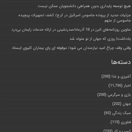
هیچ توسعه پایداری بدون همراهی دانشجویان ممکن نیست
جزئیات جدید از پرونده جاسوس اسرائیل در کرج/‌ کشف تجهیزات پیچیده
جاسوسی از متهم
عناوین روزنامه‌های البرز در ‌18 آذرماه/صدرنشینی در ارائه خدمات زایمان بی‌درد
یادداشت| روزی که جهان از نو متولد شد
وقتی وقف چراغ امید نیازمندان می شود/ موقوفه ای پای بیماران کلیوی ایستاد
دسته‌ها
آشپزی و غذا
(200)
اخبار
(11,736)
بازی و سرگرمی
(200)
جهان
(202)
سبک زندگی
(63)
فناوری
(115)
کسب و کار
(253)