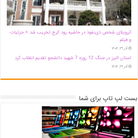
اَبَر‌ویلای شخص ذی‌نفوذ در حاشیه‌ رود کرج تخریب شد + جزئیات
و فیلم
آذر ۲۹, ۱۴۰۴
استان البرز در جنگ 12 روزه 7 شهید دانشجو تقدیم انقلاب کرد
آذر ۲۹, ۱۴۰۴
بست لپ تاپ برای شما