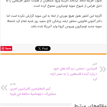
جنوب آفریقا اتخاذ کرده‌اند.آمریکا ورود مسافران از هشت کشور آفریقایی را به
دلیل هراس از شیوع سویه اومیکرون ممنوع کرده است.
اگرچه این کشور هنوز هیچ موردی از ابتلا به این سویه گزارش نکرده است اما
دکتر آنتونی فائوچی مشاور ارشد پزشکی کاخ سفید روز شنبه اعلام کرد احتمالا
سویه جدید اومیکرون ویروس کرونا وارد آمریکا شده باشد.
Save
قبلی
المیادین: حماس دیدگاه های خود
درباره آینده فلسطین را به مصر ارایه
کرد
بعدی
كبير المفاوضين الايرانيين اجرى
مشاورات دبلوماسية مكثفة في فيينا
مقاله‌های مرتبط