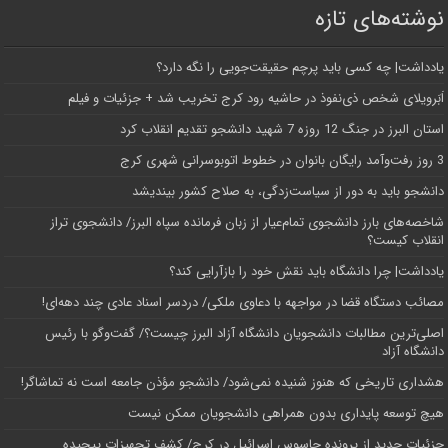
نوشته‌های تازه
یادداشت| ‌چه کسی باید پرچم حقیقت‌جویی را نگه دارد؟
اَبَر‌ویلای شخص ذی‌نفوذ در حاشیه‌ رود کرج تخریب شد + جزئیات و فیلم
استان البرز در جنگ 12 روزه 7 شهید دانشجو تقدیم انقلاب کرد
3 روز رفت‌وآمد رایگان بانوان در خطوط اتوبوسرانی شهری کرج
دانشجو باید به دور از سیاست‌زدگی، به صلاح کشور بیندیشد
شاخصه‌های بارز دانشجوی تمام‌عیار از زبان فرمانده سپاه البرز/ دانشجوی تراز
انقلاب کیست؟
یادداشت| چرا دانشگاه باید نقش خود را بازآرایی کند؟
مصائب دستگاه قضا در مواجهه با دعاوی ملکی/ دردسر اسناد عادی چند‌ دهه‌ای!
اصلی‌ترین مطالبات دانشجویان دانشگاه آزاد البرز چیست؟/ گفت‌وگو با رئیس
دانشگاه آز‌اد
هشداری تاریخی که هنوز شنیده نمی‌شود/ دانشجو مؤذن جامعه است نه تماشاگر!
هیچ توسعه پایداری بدون همراهی دانشجویان ممکن نیست
جزئیات جدید از پرونده جاسوس اسرائیل در کرج/‌ کشف تجهیزات پیچیده