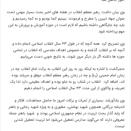
وی بیان داشت: رهبر معظم انقلاب در هفته های اخیر بحث بسیار مهمی تحت
عنوان جهاد تبیین را مطرح و فرمودند: ببینیم کجا بودیم و به کجا رسیدیم و
باید چه جایگاهی داشته باشیم که لازم است در حوزه آموزش و پرورش به این
مهم پرداخته شود.
وی تصریح کرد: همه آنچه که در طول ۴۳ سال انقلاب اسلامی انجام داده و
آنچه که بر انقلاب گذشته و به خصوص اهداف مقدسی که انقلاب در تمامی
حوزه ها داشته اگر بار دیگر مرور شوند، به نتایج خوبی دست می‌یابیم.
حجرگشت با اشاره به اینکه روز به روز این انقلاب به برکت امامِ انقلاب چه در
زمان امام خمینی (ره) و چه در زمان رهبر معظم انقلاب موفق و سربلند بوده
اند، اضافه کرد: انقلاب در شتاب رو به جلو بوده و اهداف عظیمی دارد لذا یک
تعریف و واکاوی از این مدت ۴۳ سال انقلاب اسلامی را انجام دهیم.
وی یادآورشد: بسیاری از ثمرات و برکات امروز ما حاصل مجاهدات، افکار و
اندیشه بزرگانی همچون شهید بهشتی، مطهری و به ویژه شهید رجایی و باهنر
که پایه گذار بحث تربیت در نظام‌ جمهوری اسلامی بودند و شهید باهنر جمله
معروفی دارند که می‌گوید مدارس تعطیل می‌شود اما تربیت تعطیل شدنی
نیست.