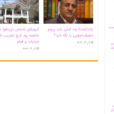
یست
یادداشت| ‌چه کسی باید پرچم
اَبَر‌ویلای شخص ذی‌نفوذ د
حقیقت‌جویی را نگه دارد؟
حاشیه‌ رود کرج تخریب ش
جزئیات و فیلم
آذر ۲۹, ۱۴۰۴
وس
ات
آذر ۲۹, ۱۴۰۴
ن
ان