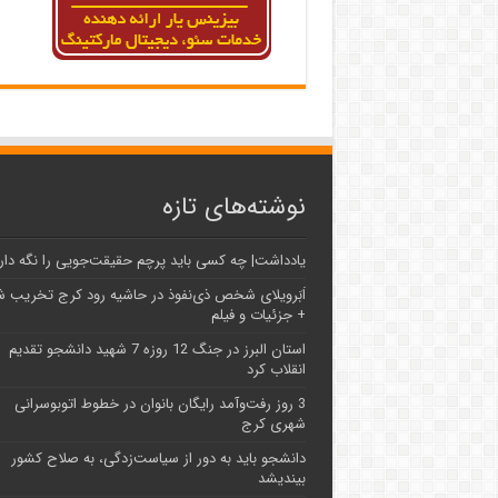
نوشته‌های تازه
یادداشت| ‌چه کسی باید پرچم حقیقت‌جویی را نگه دار
اَبَر‌ویلای شخص ذی‌نفوذ در حاشیه‌ رود کرج تخریب 
+ جزئیات و فیلم
استان البرز در جنگ 12 روزه 7 شهید دانشجو تقدیم
انقلاب کرد
3 روز رفت‌وآمد رایگان بانوان در خطوط اتوبوسرانی
شهری کرج
دانشجو باید به دور از سیاست‌زدگی، به صلاح کشور
بیندیشد