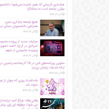
هشداری تاریخی که هنوز شنیده نمی‌شود/ دانشجو
مؤذن جامعه است نه تماشاگر!
آذر ۲۶, ۱۴۰۴
هیچ توسعه پایداری بدون
همراهی دانشجویان ممکن ن
آذر ۲۶, ۱۴۰۴
جزئیات جدید از پرونده جاس
اسرائیل در کرج/‌ کشف تجهیز
پیچیده جاسوسی از متهم
آذر ۲۶, ۱۴۰۴
عناوین روزنامه‌های البرز در ‌18 آذرماه/صدرنشینی در
ارائه خدمات زایمان بی‌درد
آذر ۲۵, ۱۴۰۴
یادداشت| روزی که جهان از نو
متولد شد
آذر ۲۵, ۱۴۰۴
وقتی وقف چراغ امید نیازمندا
می شود/ موقوفه ای پای بیمار