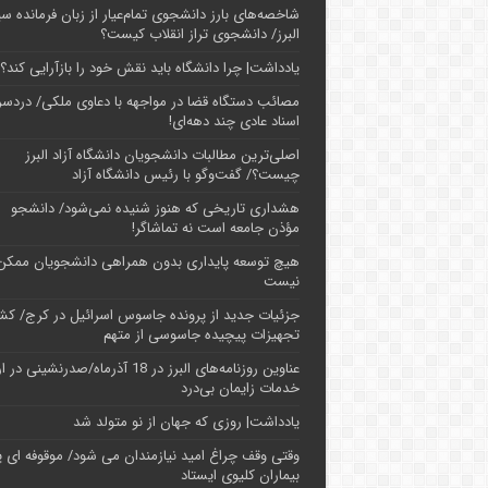
شاخصه‌های بارز دانشجوی تمام‌عیار از زبان فرمانده سپ
البرز/ دانشجوی تراز انقلاب کیست؟
یادداشت| چرا دانشگاه باید نقش خود را بازآرایی کند؟
مصائب دستگاه قضا در مواجهه با دعاوی ملکی/ دردسر
اسناد عادی چند‌ دهه‌ای!
اصلی‌ترین مطالبات دانشجویان دانشگاه آزاد البرز
چیست؟/ گفت‌وگو با رئیس دانشگاه آز‌اد
هشداری تاریخی که هنوز شنیده نمی‌شود/ دانشجو
مؤذن جامعه است نه تماشاگر!
هیچ توسعه پایداری بدون همراهی دانشجویان ممکن
نیست
جزئیات جدید از پرونده جاسوس اسرائیل در کرج/‌ ک
تجهیزات پیچیده جاسوسی از متهم
عناوین روزنامه‌های البرز در ‌18 آذرماه/صدرنشینی د
خدمات زایمان بی‌درد
یادداشت| روزی که جهان از نو متولد شد
وقتی وقف چراغ امید نیازمندان می شود/ موقوفه ای پ
بیماران کلیوی ایستاد