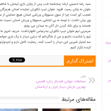
سید رضا حسینی ارشد پنجشنبه شب پس از پایان بازی تیمش با شاهین
ملوان به پابان رسید، افزود: ملوان تیپ تکاوران نماینده استان هرمزگ
تعجب آور است چرا از سوی مسوولان ورزشی استان هیچ حمایتی از ما
وی بیان داشت: با توجه به بی اعتنایی مسوولان ورزش استان نسبت به 
هستند و برای شاد کردن دل آنان به میدان می رویم.
سرمربی تیم ملوان تیپ تکاوران بندرعباس اظهارداشت: حریف امروز ما 
تیم را شکست دادیم و من از شاگردانم که دراین دیدار با یک بازی جوانمر
سه امتیاز شیرین این دیدار را کسب کنند، رضایت کامل دارم و امیدوارم 
سپاه
آینده تکرار کنیم.
قش
اشتراک گذاری
قبلی
سر
مسابقات جهانی هندبال زنان؛ قاسمی
بهترین بازیکن دیدار ایران و ازبکستان
مقاله‌های مرتبط