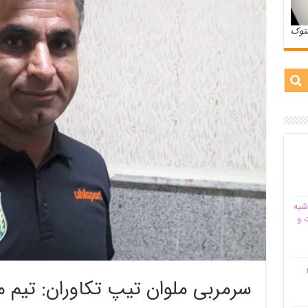
ستوک
شیه‌
 و
م
سرمربی ملوان تیپ تکاوران: تیم ما