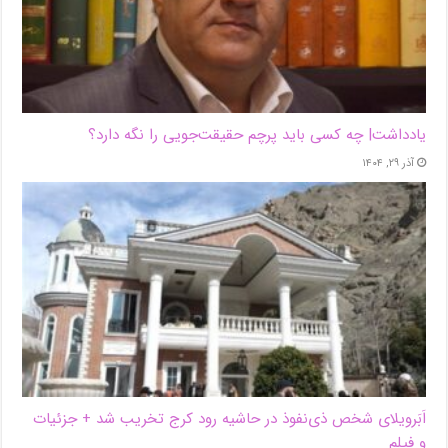
یادداشت| ‌چه کسی باید پرچم حقیقت‌جویی را نگه دارد؟
آذر ۲۹, ۱۴۰۴
اَبَر‌ویلای شخص ذی‌نفوذ در حاشیه‌ رود کرج تخریب شد + جزئیات
و فیلم