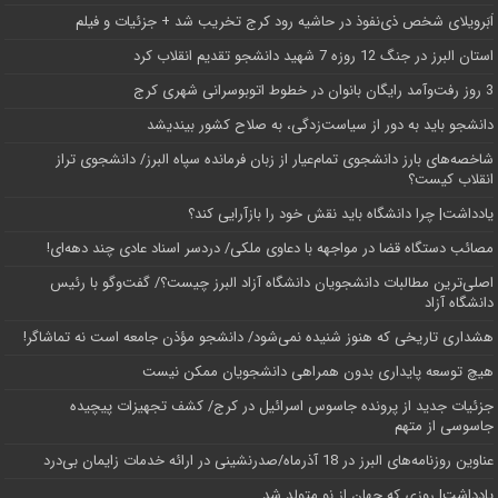
اَبَر‌ویلای شخص ذی‌نفوذ در حاشیه‌ رود کرج تخریب شد + جزئیات و فیلم
استان البرز در جنگ 12 روزه 7 شهید دانشجو تقدیم انقلاب کرد
3 روز رفت‌وآمد رایگان بانوان در خطوط اتوبوسرانی شهری کرج
دانشجو باید به دور از سیاست‌زدگی، به صلاح کشور بیندیشد
شاخصه‌های بارز دانشجوی تمام‌عیار از زبان فرمانده سپاه البرز/ دانشجوی تراز
انقلاب کیست؟
یادداشت| چرا دانشگاه باید نقش خود را بازآرایی کند؟
مصائب دستگاه قضا در مواجهه با دعاوی ملکی/ دردسر اسناد عادی چند‌ دهه‌ای!
اصلی‌ترین مطالبات دانشجویان دانشگاه آزاد البرز چیست؟/ گفت‌وگو با رئیس
دانشگاه آز‌اد
هشداری تاریخی که هنوز شنیده نمی‌شود/ دانشجو مؤذن جامعه است نه تماشاگر!
هیچ توسعه پایداری بدون همراهی دانشجویان ممکن نیست
جزئیات جدید از پرونده جاسوس اسرائیل در کرج/‌ کشف تجهیزات پیچیده
جاسوسی از متهم
عناوین روزنامه‌های البرز در ‌18 آذرماه/صدرنشینی در ارائه خدمات زایمان بی‌درد
یادداشت| روزی که جهان از نو متولد شد