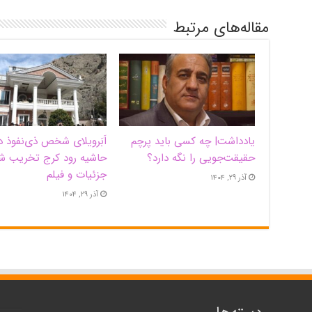
مقاله‌های مرتبط
یادداشت| ‌چه کسی باید پرچم
اَبَر‌ویلای شخص ذی‌نفوذ د
حقیقت‌جویی را نگه دارد؟
حاشیه‌ رود کرج تخریب ش
جزئیات و فیلم
آذر ۲۹, ۱۴۰۴
آذر ۲۹, ۱۴۰۴