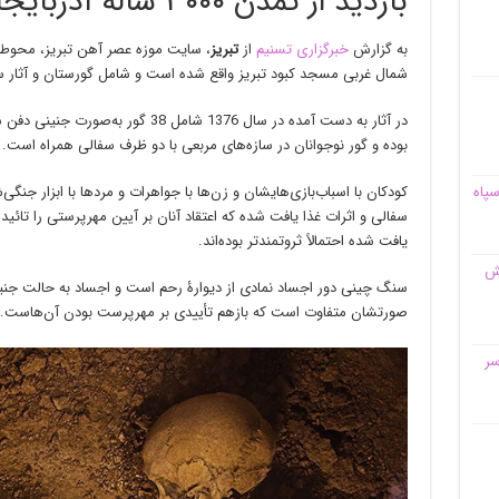
بازدید از تمدن ۳۰۰۰ ساله آذربایجان+تصویر و فیلم
به گزارش
خبرگزاری تسنیم
از
تبریز
، سایت موزه عصر آهن تبریز، محوطۀ
شمال غربی مسجد کبود تبریز واقع‌ شده است و شامل گورستان و آثار 
در آثار به‌ دست‌ آمده در سال 1376 شامل
بوده و گور نوجوانان در سازه‌های مربعی با دو ظرف سفالی همراه است. ا
کودکان با اسباب‌بازی‌هایشان و زن‌ها با جواهرات و مردها با ابزار جنگ
سپاه
سفالی و اثرات غذا یافت شده که اعتقاد آنان بر آیین مهرپرستی را تائی
یافت شده احتمالاً ثروتمندتر بوده‌اند.
قش
سنگ چینی دور اجساد نمادی از دیوارۀ رحم است و اجساد به حالت جنین
صورتشان متفاوت است که بازهم تأییدی بر مهرپرست بودن آن‌هاست.
سر