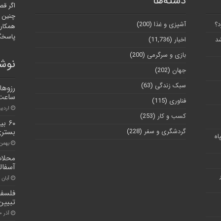
دسته‌ها
اگر قص
چنین ر
د؟
آشپزی و غذا
(200)
همکارا
پاسخگو
شد
اخبار
(11,736)
بازی و سرگرمی
(200)
نوشت
جهان
(202)
سبک زندگی
(63)
ساعت 
فناوری
(115)
اردیبهشت
کسب و کار
(253)
گردشگری و سفر
(228)
بستری
اه
بهمن ۲۸, ۰۰
محلات
آسفالت
آبان ۲۴, ۱۴۰۰
فلسفه
تبیین
آذر ۳۰, ۱۴۰۰