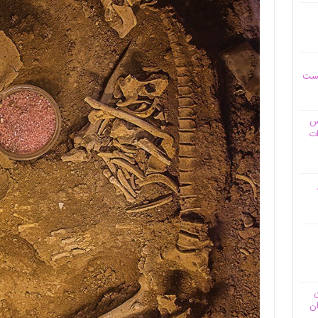
یست
وس
ات
ن
ان