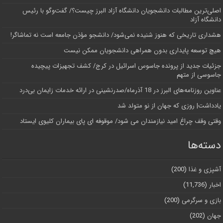
اصلی‌ترین مطالبات دانشجویان دانشگاه آزاد البرز چیست؟/ گفت‌وگو با رئیس
دانشگاه آز‌اد
هشداری تاریخی که هنوز شنیده نمی‌شود/ دانشجو مؤذن جامعه است نه تماشاگر!
هیچ توسعه پایداری بدون همراهی دانشجویان ممکن نیست
جزئیات جدید از پرونده جاسوس اسرائیل در کرج/‌ کشف تجهیزات پیچیده
جاسوسی از متهم
عناوین روزنامه‌های البرز در ‌18 آذرماه/صدرنشینی در ارائه خدمات زایمان بی‌درد
یادداشت| روزی که جهان از نو متولد شد
وقتی وقف چراغ امید نیازمندان می شود/ موقوفه ای پای بیماران کلیوی ایستاد
دسته‌ها
آشپزی و غذا
(200)
اخبار
(11,736)
بازی و سرگرمی
(200)
جهان
(202)