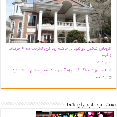
اَبَر‌ویلای شخص ذی‌نفوذ در حاشیه‌ رود کرج تخریب شد + جزئیات
و فیلم
آذر ۲۹, ۱۴۰۴
استان البرز در جنگ 12 روزه 7 شهید دانشجو تقدیم انقلاب کرد
آذر ۲۹, ۱۴۰۴
بست لپ تاپ برای شما