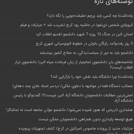
نوشته‌های تازه
یادداشت| ‌چه کسی باید پرچم حقیقت‌جویی را نگه دارد؟
اَبَر‌ویلای شخص ذی‌نفوذ در حاشیه‌ رود کرج تخریب شد + جزئیات و فیلم
استان البرز در جنگ 12 روزه 7 شهید دانشجو تقدیم انقلاب کرد
3 روز رفت‌وآمد رایگان بانوان در خطوط اتوبوسرانی شهری کرج
دانشجو باید به دور از سیاست‌زدگی، به صلاح کشور بیندیشد
شاخصه‌های بارز دانشجوی تمام‌عیار از زبان فرمانده سپاه البرز/ دانشجوی تراز
انقلاب کیست؟
یادداشت| چرا دانشگاه باید نقش خود را بازآرایی کند؟
مصائب دستگاه قضا در مواجهه با دعاوی ملکی/ دردسر اسناد عادی چند‌ دهه‌ای!
اصلی‌ترین مطالبات دانشجویان دانشگاه آزاد البرز چیست؟/ گفت‌وگو با رئیس
دانشگاه آز‌اد
هشداری تاریخی که هنوز شنیده نمی‌شود/ دانشجو مؤذن جامعه است نه تماشاگر!
هیچ توسعه پایداری بدون همراهی دانشجویان ممکن نیست
جزئیات جدید از پرونده جاسوس اسرائیل در کرج/‌ کشف تجهیزات پیچیده
جاسوسی از متهم