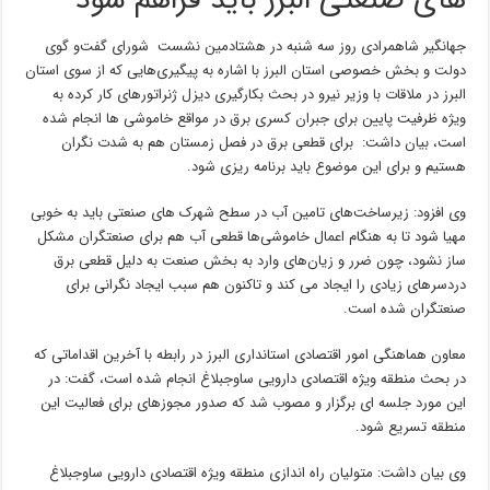
های صنعتی البرز باید فراهم شود
جهانگیر شاهمرادی روز سه شنبه در هشتادمین نشست شورای گفت‌و گوی
دولت و بخش خصوصی استان البرز با اشاره به پیگیری‌هایی که از سوی استان
البرز در ملاقات با وزیر نیرو در بحث بکارگیری دیزل ژنراتورهای کار کرده به
ویژه ظرفیت پایین برای جبران کسری برق در مواقع خاموشی ها انجام شده
است، بیان داشت: برای قطعی برق در فصل زمستان هم به شدت نگران
هستیم و برای این موضوع باید برنامه ریزی شود.
وی افزود: زیرساخت‌های تامین آب در سطح شهرک های صنعتی باید به خوبی
مهیا شود تا به هنگام اعمال خاموشی‌ها قطعی آب هم برای صنعتگران مشکل
ساز نشود، چون ضرر و زیان‌های وارد به بخش صنعت به دلیل قطعی برق
دردسرهای زیادی را ایجاد می کند و تاکنون هم سبب ایجاد نگرانی برای
صنعتگران شده است.
معاون هماهنگی امور اقتصادی استانداری البرز در رابطه با آخرین اقداماتی که
در بحث منطقه ویژه اقتصادی دارویی ساوجبلاغ انجام شده است، گفت: در
این مورد جلسه ای برگزار و مصوب شد که صدور مجوزهای برای فعالیت این
منطقه تسریع شود.
وی بیان داشت: متولیان راه اندازی منطقه ویژه اقتصادی دارویی ساوجبلاغ