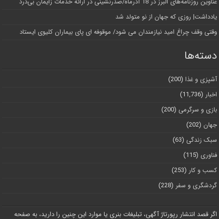
عناوین روزنامه‌های البرز در ‌18 آذرماه/صدرنشینی در ارائه خدمات زایمان بی‌درد
یادداشت| روزی که جهان از نو متولد شد
وقتی وقف چراغ امید نیازمندان می شود/ موقوفه ای پای بیماران کلیوی ایستاد
دسته‌ها
آشپزی و غذا
(200)
اخبار
(11,736)
بازی و سرگرمی
(200)
جهان
(202)
سبک زندگی
(63)
فناوری
(115)
کسب و کار
(253)
گردشگری و سفر
(228)
اگر قصد انتشار رپورتاژ آگهی، تبلیغات بنری یا موارد این چنین را دارید، به صفحه