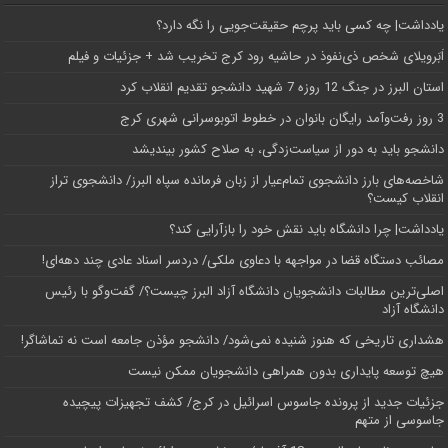
یادداشت| ‌چه کسی باید پرچم حقیقت‌جویی را نگه دارد؟
اَبَر‌ویلای شخص ذی‌نفوذ در حاشیه‌ رود کرج تخریب شد + جزئیات و فیلم
استان البرز در جنگ 12 روزه 7 شهید دانشجو تقدیم انقلاب کرد
3 روز رفت‌وآمد رایگان بانوان در خطوط اتوبوسرانی شهری کرج
دانشجو باید به دور از سیاست‌زدگی، به صلاح کشور بیندیشد
شاخصه‌های بارز دانشجوی تمام‌عیار از زبان فرمانده سپاه البرز/ دانشجوی تراز
انقلاب کیست؟
یادداشت| چرا دانشگاه باید نقش خود را بازآرایی کند؟
مصائب دستگاه قضا در مواجهه با دعاوی ملکی/ دردسر اسناد عادی چند‌ دهه‌ای!
اصلی‌ترین مطالبات دانشجویان دانشگاه آزاد البرز چیست؟/ گفت‌وگو با رئیس
دانشگاه آز‌اد
هشداری تاریخی که هنوز شنیده نمی‌شود/ دانشجو مؤذن جامعه است نه تماشاگر!
هیچ توسعه پایداری بدون همراهی دانشجویان ممکن نیست
جزئیات جدید از پرونده جاسوس اسرائیل در کرج/‌ کشف تجهیزات پیچیده
جاسوسی از متهم