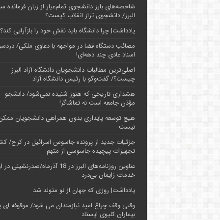
شاخصه‌های بارز دانشجوی تمام‌عیار از زبان فرمانده سپ
البرز/ دانشجوی تراز انقلاب کیست؟
یادداشت| چرا دانشگاه باید نقش خود را بازآرایی کند؟
مصائب دستگاه قضا در مواجهه با دعاوی ملکی/ دردسر
اسناد عادی چند‌ دهه‌ای!
اصلی‌ترین مطالبات دانشجویان دانشگاه آزاد البرز
چیست؟/ گفت‌وگو با رئیس دانشگاه آز‌اد
هشداری تاریخی که هنوز شنیده نمی‌شود/ دانشجو
مؤذن جامعه است نه تماشاگر!
هیچ توسعه پایداری بدون همراهی دانشجویان ممکن
نیست
جزئیات جدید از پرونده جاسوس اسرائیل در کرج/‌ ک
تجهیزات پیچیده جاسوسی از متهم
عناوین روزنامه‌های البرز در ‌18 آذرماه/صدرنشینی د
خدمات زایمان بی‌درد
یادداشت| روزی که جهان از نو متولد شد
وقتی وقف چراغ امید نیازمندان می شود/ موقوفه ای پ
بیماران کلیوی ایستاد