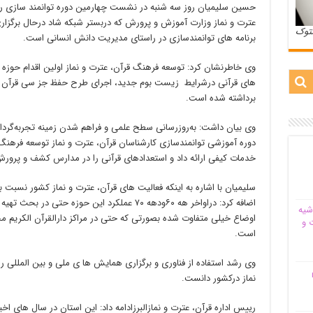
حسین سلیمیان روز سه شنبه در نشست چهارمین دوره توانمند سازی رو
عترت و نماز وزارت آموزش و پرورش که دربستر شبکه شاد درحال برگزار
ستوک
برنامه های توانمندسازی در راستای مدیریت دانش انسانی است.
وی خاطرنشان کرد: توسعه فرهنگ قرآن، عترت و نماز اولین اقدام حوز
های قرآنی درشرایط زیست بوم جدید، اجرای طرح حفظ جز سی قرآن از
برداشته شده است.
وی بیان داشت: به‌روزرسانی سطح علمی و فراهم شدن زمینه تجربه‌گردان
دوره آموزشی توانمندسازی کارشناسان قرآن، عترت و نماز توسعه فرهنگ
خدمات کیفی ارائه داد و استعدادهای قرآنی را در مدارس کشف و پرورش
سلیمیان با اشاره به اینکه فعالیت های قرآن، عترت و نماز کشور نسب
اضافه کرد: دراواخر هه ۶۰ودهه ۷۰ عملکرد این حوز
شیه‌
اوضاع خیلی متفاوت شده بصورتی که حتی در مراکز دارالقرآن الکری
 و
است.
وی رشد استفاده از فناوری و برگزاری همایش ها ی ملی و بین المللی ر
م
نماز درکشور دانست.
رییس اداره قرآن، عترت و نمازالبرزادامه داد: این استان در سال های ا