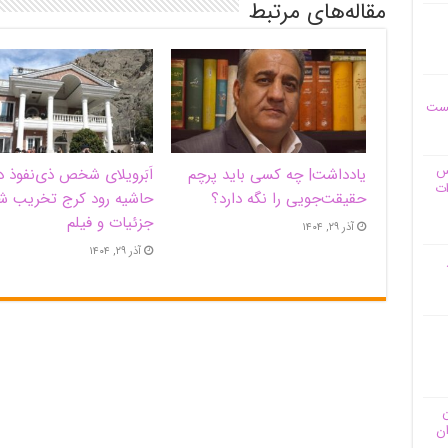
مقاله‌های مرتبط
یست
وس
یادداشت| ‌چه کسی باید پرچم
اَبَر‌ویلای شخص ذی‌نفوذ د
ات
حقیقت‌جویی را نگه دارد؟
حاشیه‌ رود کرج تخریب ش
جزئیات و فیلم
آذر ۲۹, ۱۴۰۴
آذر ۲۹, ۱۴۰۴
ن
ان