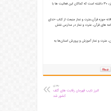
اجرای موفق طرح مصباح الهدی، شناسایی استعدادهای قرآنی و حفظ جزء ۳۰ داشته است که کماکان این فعالیت ها با
لانه حوزه قرآن،عترت و نماز منبعث از کتاب «ندای
نامه های قرآن، عترت و نماز در مدارس نقش
رشناسان قرآن، عترت و نماز آموزش و پرورش استان‌ها به
بعدی
البرز نایب قهرمان رقابت های گلف
کشور شد