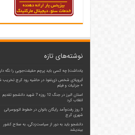
نوشته‌های تازه
یادداشت| ‌چه کسی باید پرچم حقیقت‌جویی را نگه دار
اَبَر‌ویلای شخص ذی‌نفوذ در حاشیه‌ رود کرج تخریب 
+ جزئیات و فیلم
استان البرز در جنگ 12 روزه 7 شهید دانشجو تقدیم
انقلاب کرد
3 روز رفت‌وآمد رایگان بانوان در خطوط اتوبوسرانی
شهری کرج
دانشجو باید به دور از سیاست‌زدگی، به صلاح کشور
بیندیشد