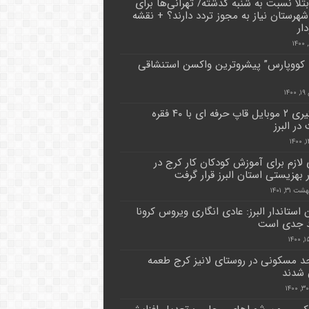
بتلا نسبت به شنبه گذشته/ تهرانی‌ها برای
شهرستان نیاز به مجوز تردد دارند؟ + نقشه
ار
 کووپارس” پیشروترین واکسن استنشاقی
۱۴
دستگیری ۲ موبایل قاپ حرفه ای با ۴۰ فقره
در البرز
لازم برای آموزش کودکان کار کرج در
ر بهزیستی استان البرز قرار گرفت
 ۳۱, ۱۴۰۱
 استاندار البرز: عادی انگاری ویروس کرونا
د جدی است
احد مسکونی در روستای لانیز کرج طعمه
شدند