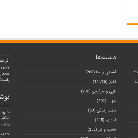
دسته‌ها
اگر قص
چنین ر
د؟
آشپزی و غذا
(200)
همکارا
پاسخگو
شد
اخبار
(11,736)
بازی و سرگرمی
(200)
نوشت
جهان
(202)
سبک زندگی
(63)
جبهه 
تلاش 
فناوری
(115)
اردیبهشت
کسب و کار
(253)