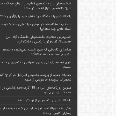
شاخصه‌های بارز دانشجوی تمام‌عیار از زبان فرمانده سپ
البرز/ دانشجوی تراز انقلاب کیست؟
یادداشت| چرا دانشگاه باید نقش خود را بازآرایی کند؟
مصائب دستگاه قضا در مواجهه با دعاوی ملکی/ دردسر
اسناد عادی چند‌ دهه‌ای!
اصلی‌ترین مطالبات دانشجویان دانشگاه آزاد البرز
چیست؟/ گفت‌وگو با رئیس دانشگاه آز‌اد
هشداری تاریخی که هنوز شنیده نمی‌شود/ دانشجو
مؤذن جامعه است نه تماشاگر!
هیچ توسعه پایداری بدون همراهی دانشجویان ممکن
نیست
جزئیات جدید از پرونده جاسوس اسرائیل در کرج/‌ ک
تجهیزات پیچیده جاسوسی از متهم
عناوین روزنامه‌های البرز در ‌18 آذرماه/صدرنشینی د
خدمات زایمان بی‌درد
یادداشت| روزی که جهان از نو متولد شد
وقتی وقف چراغ امید نیازمندان می شود/ موقوفه ای پ
بیماران کلیوی ایستاد