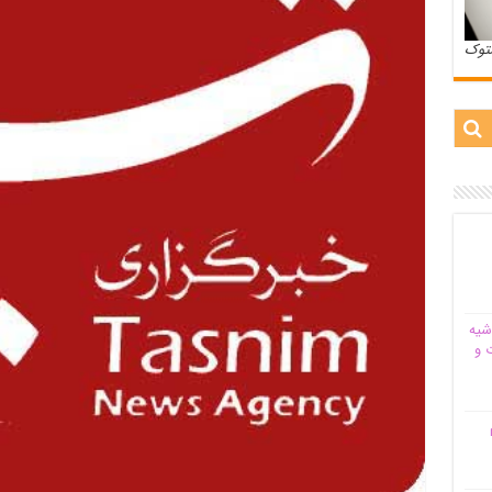
ستوک
شیه‌
 و
م