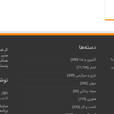
دسته‌ها
اگر قص
چنین ر
د؟
آشپزی و غذا
(200)
همکارا
پاسخگو
شد
اخبار
(11,736)
بازی و سرگرمی
(200)
نوشت
جهان
(202)
سبک زندگی
(63)
بلوار
بهمن ۱۰, ۰۰
فناوری
(115)
سازمان
کسب و کار
(253)
برنام