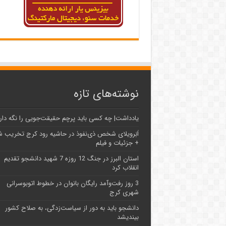
نوشته‌های تازه
یادداشت| ‌چه کسی باید پرچم حقیقت‌جویی را نگه دار
اَبَر‌ویلای شخص ذی‌نفوذ در حاشیه‌ رود کرج تخریب 
+ جزئیات و فیلم
استان البرز در جنگ 12 روزه 7 شهید دانشجو تقدیم
انقلاب کرد
3 روز رفت‌وآمد رایگان بانوان در خطوط اتوبوسرانی
شهری کرج
دانشجو باید به دور از سیاست‌زدگی، به صلاح کشور
بیندیشد