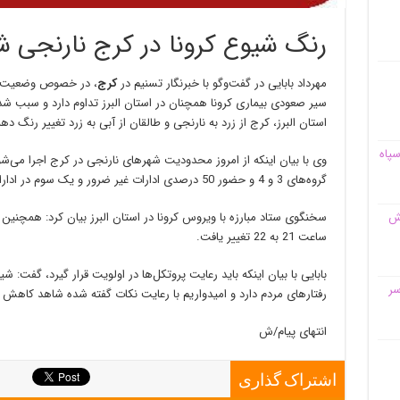
رنگ شیوع کرونا در کرج نارنجی ش
مهرداد بابایی در گفت‌وگو با خبرنگار تسنیم در
کرج
، در خصوص وضعیت شیو
سیر صعودی بیماری کرونا همچنان در استان البرز تداوم دارد و سبب ش
استان البرز، کرج از زرد به نارنجی و طالقان از آبی به زرد تغییر رنگ دهن
سپاه
وی با بیان اینکه از امروز محدودیت شهرهای نارنجی در کرج اجرا می‌ش
گروه‌های 3 و 4 و حضور 50 درصدی ادارات غیر ضرور و یک سوم در ادارات ضرور می‌شود.
سخنگوی ستاد مبارزه با ویروس کرونا در استان البرز بیان کرد: همچنین 
قش
ساعت 21 به 22 تغییر یافت.
بابایی با بیان اینکه باید رعایت پروتکل‌ها در اولویت قرار گیرد، گفت:
سر
رفتارهای مردم دارد و امیدواریم با رعایت نکات گفته شده شاهد کاهش 
انتهای پیام/ش
اشتراک گذاری