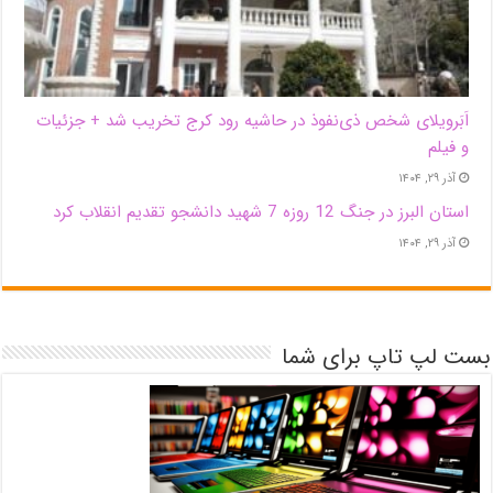
اَبَر‌ویلای شخص ذی‌نفوذ در حاشیه‌ رود کرج تخریب شد + جزئیات
و فیلم
آذر ۲۹, ۱۴۰۴
استان البرز در جنگ 12 روزه 7 شهید دانشجو تقدیم انقلاب کرد
آذر ۲۹, ۱۴۰۴
بست لپ تاپ برای شما