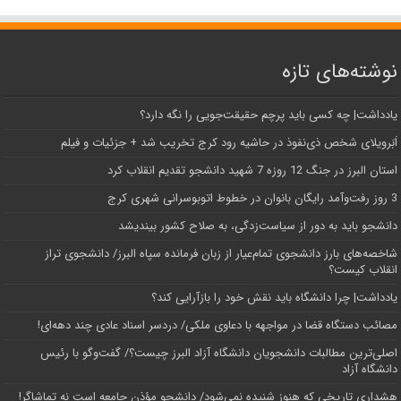
نوشته‌های تازه
یادداشت| ‌چه کسی باید پرچم حقیقت‌جویی را نگه دارد؟
اَبَر‌ویلای شخص ذی‌نفوذ در حاشیه‌ رود کرج تخریب شد + جزئیات و فیلم
استان البرز در جنگ 12 روزه 7 شهید دانشجو تقدیم انقلاب کرد
3 روز رفت‌وآمد رایگان بانوان در خطوط اتوبوسرانی شهری کرج
دانشجو باید به دور از سیاست‌زدگی، به صلاح کشور بیندیشد
شاخصه‌های بارز دانشجوی تمام‌عیار از زبان فرمانده سپاه البرز/ دانشجوی تراز
انقلاب کیست؟
یادداشت| چرا دانشگاه باید نقش خود را بازآرایی کند؟
مصائب دستگاه قضا در مواجهه با دعاوی ملکی/ دردسر اسناد عادی چند‌ دهه‌ای!
اصلی‌ترین مطالبات دانشجویان دانشگاه آزاد البرز چیست؟/ گفت‌وگو با رئیس
دانشگاه آز‌اد
هشداری تاریخی که هنوز شنیده نمی‌شود/ دانشجو مؤذن جامعه است نه تماشاگر!