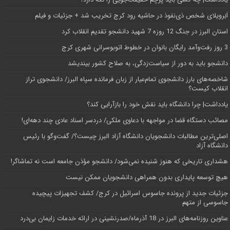
اَبَر‌ویلای شخص ذی‌نفوذ در حاشیه‌ رود کرج تخریب شد + جزئیات و فیلم
استان البرز در جنگ 12 روزه 7 شهید دانشجو تقدیم انقلاب کرد
3 روز رفت‌وآمد رایگان بانوان در خطوط اتوبوسرانی شهری کرج
دانشجو باید به دور از سیاست‌زدگی، به صلاح کشور بیندیشد
شاخصه‌های بارز دانشجوی تمام‌عیار از زبان فرمانده سپاه البرز/ دانشجوی تراز
انقلاب کیست؟
یادداشت| چرا دانشگاه باید نقش خود را بازآرایی کند؟
مصائب دستگاه قضا در مواجهه با دعاوی ملکی/ دردسر اسناد عادی چند‌ دهه‌ای!
اصلی‌ترین مطالبات دانشجویان دانشگاه آزاد البرز چیست؟/ گفت‌وگو با رئیس
دانشگاه آز‌اد
هشداری تاریخی که هنوز شنیده نمی‌شود/ دانشجو مؤذن جامعه است نه تماشاگر!
هیچ توسعه پایداری بدون همراهی دانشجویان ممکن نیست
جزئیات جدید از پرونده جاسوس اسرائیل در کرج/‌ کشف تجهیزات پیچیده
جاسوسی از متهم
عناوین روزنامه‌های البرز در ‌18 آذرماه/صدرنشینی در ارائه خدمات زایمان بی‌درد