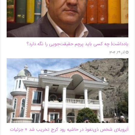
یادداشت| ‌چه کسی باید پرچم حقیقت‌جویی را نگه دارد؟
آذر ۲۹, ۱۴۰۴
اَبَر‌ویلای شخص ذی‌نفوذ در حاشیه‌ رود کرج تخریب شد + جزئیات