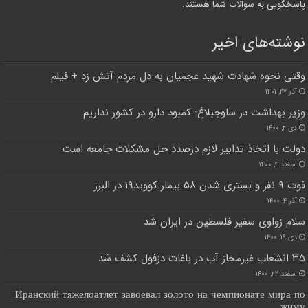
پاسخگویی به سوالات شما هستند.
نوشته‌های اخیر
وقتی نحوه شهادت شهید عجمیان به دل مردم آتش زد + فیلم
آذر ۲۷, ۱۴۰۱
وزیر بهداشت در ساوجبلاغ: کمبود دارو در کشور نداریم
دی ۲, ۱۴۰۰
دولت با اتخاذ تدابیر لازم درصدد حل مشکلات جامعه است
اسفند ۴, ۱۴۰۰
فوت ۹ نفر و بستری شدن ۵۸ بیمار کووید۱۹ در البرز
آذر ۴, ۱۴۰۰
سلام زواوی سفیر فلسطین در ایران شد
دی ۱۹, ۱۴۰۰
۳۵ انشعاب غیرمجاز آب در باغات دزفول کشف شد
اسفند ۲۲, ۱۴۰۰
Иранский тяжелоатлет завоевал золото на чемпионате мира по
жиму