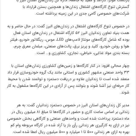
بازگشت مؤثر، کارآمد و مفید به جامعه، اداره کل زندان‌های استان البرز با
گسترش تنوع کارگاه‌های اشتغال زندان‌ها و همچنین بستن قرارداد با
شرکت‌های خصوصی گامی جدی در این زمینه برداشته است.
در خصوص تنوع کارگاه‌های اشتغال در زندان‌های البرز گفت: در حال حاضر و به
همت بنیاد تعاون زندانیان البرز ۵۲ کارگاه اشتغال در زندان‌های استان فعال
بوده که شامل کارگاه‌های مونتاژ لامپ‌های LED،
موس
،
ریگلاتور
خودرو، فیلتر
هوا و روغن خودرو، کلید و پریز برق، پالت‌های صنعتی، مبلمان معرق چرم،
بسته بندی مواد غذایی، خیاطی، نجاری، کشاورزی و… است.
چهار محالی افزود: در کنار کارگاه‌ها و زمین‌های کشاورزی زندان‌های استان با
۳۳ واحد صنعتیِ مشهورِ کشوری و استانی مانند یک گروه خودروسازی قرار داد
منعقد شده است تا زندانیان علاوه بر دریافت دستمزد و توانمند شدن با محیط
کار حرفه‌ای نیز آشنا شوند و بتوانند پس از آزادی در این کارگاه‌ها مشغول به کار
شوند.
مدیر کل زندان‌های استان البرز در خصوص دستمزد زندانیان گفت: به هر
زندانی بر اساس ساعت کاری و حضور در کارگاه‌ها تا مبلغ ۸۱ میلیون ریال در
ماه دستمزد پرداخت شده است و واحدهای صنعتی و کارگاهی بخش خصوصی
نیز در ازای به
کارگیری
هر زندانی رأی باز یا آزاد شده در کارگاه مربوطه وام کم
بهره به ازای هر زندانی ۵۰۰ تا ۱ میلیارد و ۵۰۰ میلیون ریال اعطا شده است.