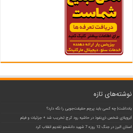
نوشته‌های تازه
یادداشت| ‌چه کسی باید پرچم حقیقت‌جویی را نگه دارد؟
اَبَر‌ویلای شخص ذی‌نفوذ در حاشیه‌ رود کرج تخریب شد + جزئیات و فیلم
استان البرز در جنگ 12 روزه 7 شهید دانشجو تقدیم انقلاب کرد