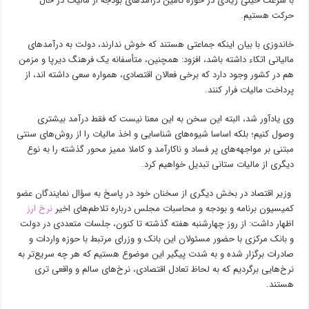
با سرعت خیلی زیادی در حوزه تامین درآمد‌های بودجه از مالیات در حال
حرکت هستیم.
خاندوزی با بیان اینکه جماعتی هستند که خوش ندارند، دولت به درآمد‌های
مالیاتی اتکاء داشته باشد، افزود: همچنین، متأسفانه یک فرهنگ دیرپا و مزمن
هم در کشور وجود دارد که برخی فعالان اقتصادی، همواره سعی داشته اند، از
پرداخت مالیات فرار کنند.
وی یادآور شد، البته این سخن به این معنا نیست که فقط درآمد بیشتری
وصول کنیم؛ بلکه اساسا شیوه‌های شناسایی و اخذ مالیات را از روش‌های سنتی
مبتنی بر مواجهه‌های پر فساد و ناکارآمد و کاملا ممیز محور گذشته را به نوع
دیگری از مالیات ستانی تبدیل خواهیم کرد.
وزیر اقتصاد در بخش دیگری از سخنان خود در پاسخ به سؤال نمایندگان عضو
کمیسیون برنامه و بودجه و محاسبات مجلس درباره تلاطم‌های اخیر
نرخ ارز
اظهار داشت: از روز چهارشنبه هفته گذشته تا کنون، جلسات متعددی در دولت
و بانک مرکزی با حضور مسئولان این بانک و وزرای مرتبط با حوزه واردات و
صادرات برگزار شده و به شدت پیگیر این موضوع هستیم که هر چه سریع‌تر به
نرخ‌هایی برگردیم که به لحاظ تعادل اقتصادی، نرخ‌های سالم و واقعی تری
هستند.