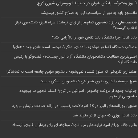
3 روز رفت‌وآمد رایگان بانوان در خطوط اتوبوسرانی شهری کرج
دانشجو باید به دور از سیاست‌زدگی، به صلاح کشور بیندیشد
شاخصه‌های بارز دانشجوی تمام‌عیار از زبان فرمانده سپاه البرز/ دانشجوی تراز
انقلاب کیست؟
یادداشت| چرا دانشگاه باید نقش خود را بازآرایی کند؟
مصائب دستگاه قضا در مواجهه با دعاوی ملکی/ دردسر اسناد عادی چند‌ دهه‌ای!
اصلی‌ترین مطالبات دانشجویان دانشگاه آزاد البرز چیست؟/ گفت‌وگو با رئیس
دانشگاه آز‌اد
هشداری تاریخی که هنوز شنیده نمی‌شود/ دانشجو مؤذن جامعه است نه تماشاگر!
هیچ توسعه پایداری بدون همراهی دانشجویان ممکن نیست
جزئیات جدید از پرونده جاسوس اسرائیل در کرج/‌ کشف تجهیزات پیچیده
جاسوسی از متهم
عناوین روزنامه‌های البرز در ‌18 آذرماه/صدرنشینی در ارائه خدمات زایمان بی‌درد
یادداشت| روزی که جهان از نو متولد شد
وقتی وقف چراغ امید نیازمندان می شود/ موقوفه ای پای بیماران کلیوی ایستاد