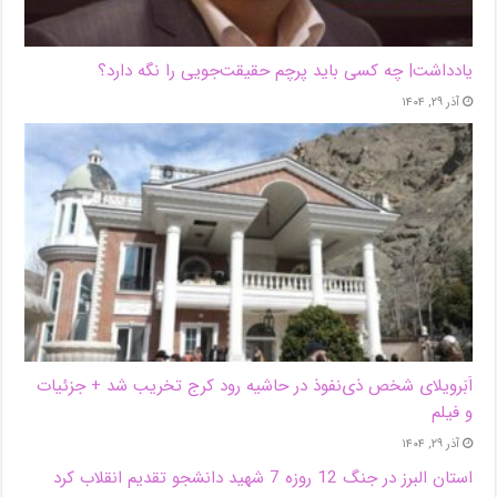
یادداشت| ‌چه کسی باید پرچم حقیقت‌جویی را نگه دارد؟
آذر ۲۹, ۱۴۰۴
اَبَر‌ویلای شخص ذی‌نفوذ در حاشیه‌ رود کرج تخریب شد + جزئیات
و فیلم
آذر ۲۹, ۱۴۰۴
استان البرز در جنگ 12 روزه 7 شهید دانشجو تقدیم انقلاب کرد