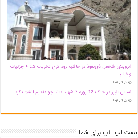
اَبَر‌ویلای شخص ذی‌نفوذ در حاشیه‌ رود کرج تخریب شد + جزئیات
و فیلم
آذر ۲۹, ۱۴۰۴
استان البرز در جنگ 12 روزه 7 شهید دانشجو تقدیم انقلاب کرد
آذر ۲۹, ۱۴۰۴
بست لپ تاپ برای شما