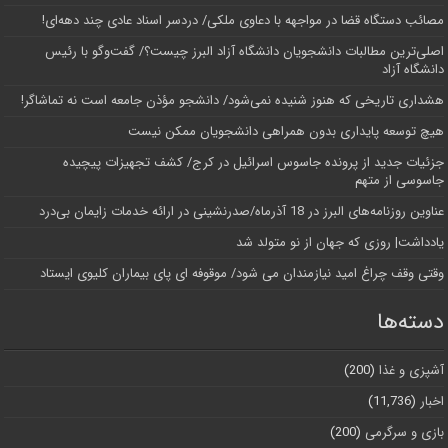
مصائب دستگاه قضا در مواجهه با دعاوی ملکی/ دردسر اسناد عادی چند‌ دهه‌ای!
اصلی‌ترین مطالبات دانشجویان دانشگاه آزاد البرز چیست؟/ گفت‌وگو با رئیس
دانشگاه آز‌اد
هشداری تاریخی که هنوز شنیده نمی‌شود/ دانشجو مؤذن جامعه است نه تماشاگر!
هیچ توسعه پایداری بدون همراهی دانشجویان ممکن نیست
جزئیات جدید از پرونده جاسوس اسرائیل در کرج/‌ کشف تجهیزات پیچیده
جاسوسی از متهم
عناوین روزنامه‌های البرز در ‌18 آذرماه/صدرنشینی در ارائه خدمات زایمان بی‌درد
یادداشت| روزی که جهان از نو متولد شد
وقتی وقف چراغ امید نیازمندان می شود/ موقوفه ای پای بیماران کلیوی ایستاد
دسته‌ها
آشپزی و غذا
(200)
اخبار
(11,736)
بازی و سرگرمی
(200)